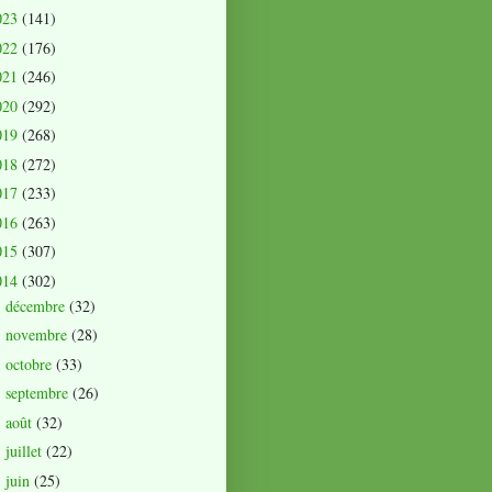
023
(141)
022
(176)
021
(246)
020
(292)
019
(268)
018
(272)
017
(233)
016
(263)
015
(307)
014
(302)
décembre
(32)
►
novembre
(28)
►
octobre
(33)
►
septembre
(26)
►
août
(32)
►
juillet
(22)
►
juin
(25)
►