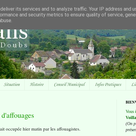
eliver its services and to analyze traffic. Your IP address and 
ormance and security metrics to ensure quality of service, gen
abuse.
Situation
Histoire
Conseil Municipal
Infos Pratiques
Li
BIEN
Vous ê
 d'affouages
Voill
(On p
ait occupée hier matin par les affouagistes.
prése