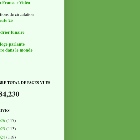
o France +Vidéo
tions de circulation
oute 25
drier lunaire
loge parlante
re dans le monde
RE TOTAL DE PAGES VUES
84,230
IVES
026
(117)
025
(113)
024
(119)