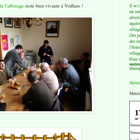
de l'affouage
reste bien vivante à Voillans !
Il se 
du tem
dévelo
égalem
villag
Des p
des i
l'hist
villag
Pour 
webma
(Remp
Menti
Météo