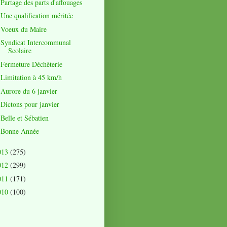
Partage des parts d'affouages
Une qualification méritée
Voeux du Maire
Syndicat Intercommunal
Scolaire
Fermeture Déchèterie
Limitation à 45 km/h
Aurore du 6 janvier
Dictons pour janvier
Belle et Sébatien
Bonne Année
013
(275)
012
(299)
011
(171)
010
(100)