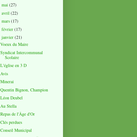
mai
(27)
►
avril
(22)
►
mars
(17)
►
février
(17)
►
janvier
(21)
▼
Voeux du Maire
Syndicat Intercommunal
Scolaire
L'église en 3 D
Avis
Minerai
Quentin Bignon, Champion
Léon Deubel
Au Stella
Repas de l'Âge d'Or
Clés perdues
Conseil Municipal