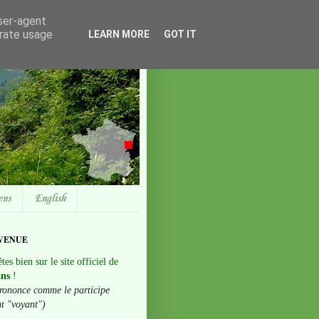
user-agent
erate usage
LEARN MORE
GOT IT
ens
English
VENUE
tes bien sur le site officiel de
ans
!
rononce comme le participe
nt "voyant")