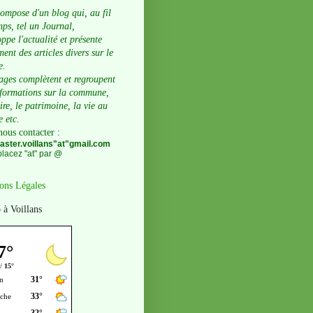
compose d'un blog qui, au fil
ps, tel un Journal,
ppe l'actualité et présente
ent des articles divers sur le
e.
ages complètent et regroupent
nformations sur la commune,
oire, le patrimoine, la vie au
e etc.
nous contacter
:
ster.voillans"at"gmail.com
lacez "at" par @
ons Légales
 à Voillans