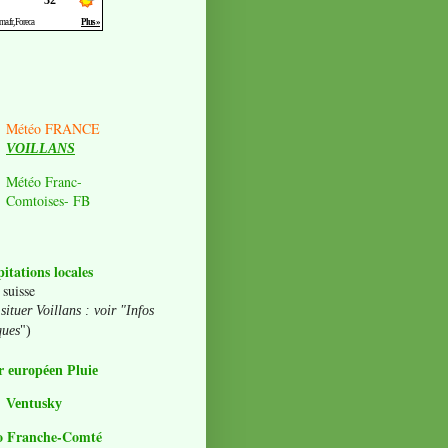
Météo FRANCE
VOILLANS
Météo Franc-
Comtoises- FB
pitations locales
 suisse
situer Voillans : voir "Infos
ques
")
 européen Pluie
Ventusky
o Franche-Comté