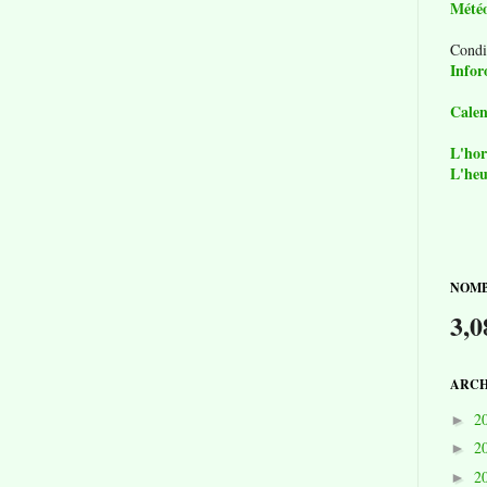
Mété
Condi
Infor
Calen
L'hor
L'heu
NOMB
3,0
ARCH
2
►
2
►
2
►