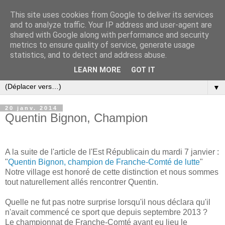
This site uses cookies from Google to deliver its services
and to analyze traffic. Your IP address and user-agent are
shared with Google along with performance and security
metrics to ensure quality of service, generate usage
statistics, and to detect and address abuse.
LEARN MORE
GOT IT
▼
20 janv. 2014
Quentin Bignon, Champion
A la suite de l'article de l'Est Républicain du mardi 7 janvier :
"
Quentin Bignon, champion de Franche-Comté de lutte
"
Notre village est honoré de cette distinction et nous sommes
tout naturellement allés rencontrer Quentin.
Quelle ne fut pas notre surprise lorsqu'il nous déclara qu'il
n'avait commencé ce sport que depuis septembre 2013 ?
Le championnat de Franche-Comté ayant eu lieu le