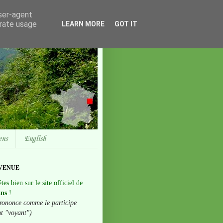
user-agent
erate usage
LEARN MORE
GOT IT
ens
English
VENUE
tes bien sur le site officiel de
ans
!
rononce comme le participe
nt "voyant")