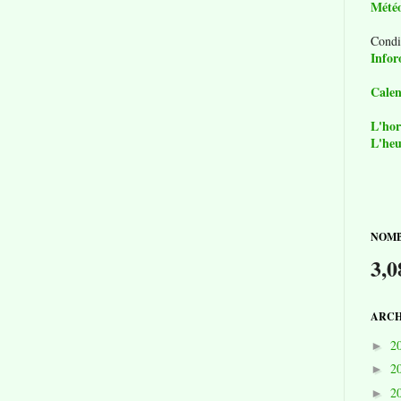
Mété
Condi
Infor
Calen
L'hor
L'heu
NOMB
3,0
ARCH
2
►
2
►
2
►