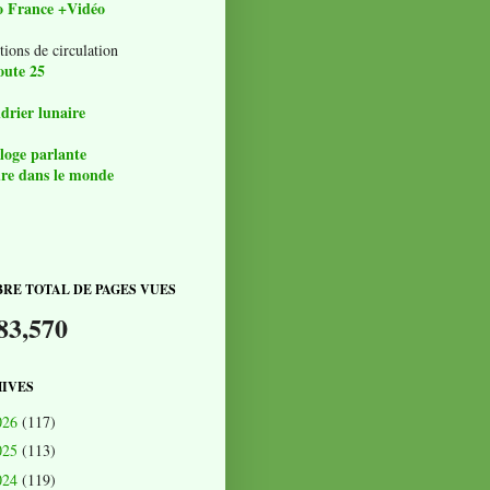
o France +Vidéo
tions de circulation
oute 25
drier lunaire
loge parlante
re dans le monde
RE TOTAL DE PAGES VUES
83,570
IVES
026
(117)
025
(113)
024
(119)