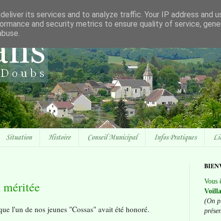
eliver its services and to analyze traffic. Your IP address and 
ormance and security metrics to ensure quality of service, gen
abuse.
Situation
Histoire
Conseil Municipal
Infos Pratiques
Li
BIEN
Vous ê
n méritée
Voill
(On p
ue l'un de nos jeunes "Cossas" avait été honoré.
prése