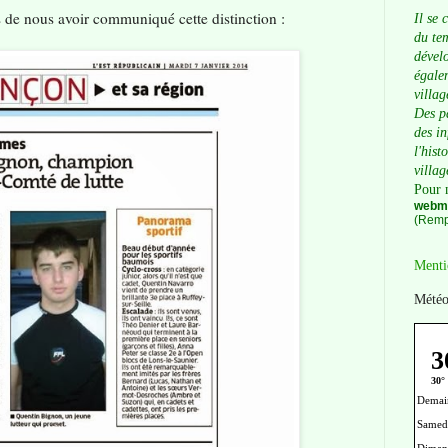
 de nous avoir communiqué cette distinction :
Il se 
du tem
dévelo
égalem
villag
Des p
des i
l'hist
villag
Pour 
webma
(Remp
Menti
Météo