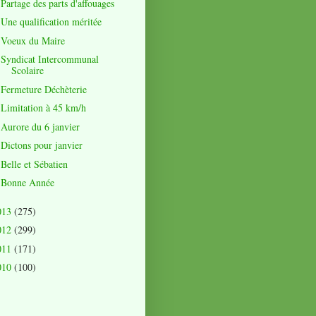
Partage des parts d'affouages
Une qualification méritée
Voeux du Maire
Syndicat Intercommunal
Scolaire
Fermeture Déchèterie
Limitation à 45 km/h
Aurore du 6 janvier
Dictons pour janvier
Belle et Sébatien
Bonne Année
013
(275)
012
(299)
011
(171)
010
(100)