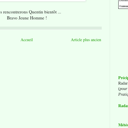
 rencontrerons Quentin bientôt ...
Bravo Jeune Homme !
Accueil
Article plus ancien
Préci
Radar
(
pour 
Prati
Radar
Mété