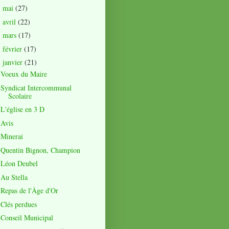
mai
(27)
►
avril
(22)
►
mars
(17)
►
février
(17)
►
janvier
(21)
▼
Voeux du Maire
Syndicat Intercommunal
Scolaire
L'église en 3 D
Avis
Minerai
Quentin Bignon, Champion
Léon Deubel
Au Stella
Repas de l'Âge d'Or
Clés perdues
Conseil Municipal