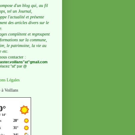
compose d'un blog qui, au fil
ps, tel un Journal,
ppe l'actualité et présente
ent des articles divers sur le
e.
ages complètent et regroupent
nformations sur la commune,
oire, le patrimoine, la vie au
e etc.
nous contacter
:
ster.voillans"at"gmail.com
lacez "at" par @
ons Légales
 à Voillans