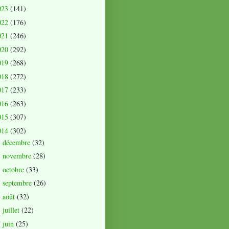
023
(141)
022
(176)
021
(246)
020
(292)
019
(268)
018
(272)
017
(233)
016
(263)
015
(307)
014
(302)
décembre
(32)
►
novembre
(28)
►
octobre
(33)
►
septembre
(26)
►
août
(32)
►
juillet
(22)
►
juin
(25)
►