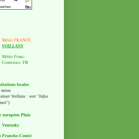
Météo FRANCE
VOILLANS
Météo Franc-
Comtoises- FB
pitations locales
 suisse
situer Voillans : voir "Infos
ques
")
 européen Pluie
Ventusky
o Franche-Comté