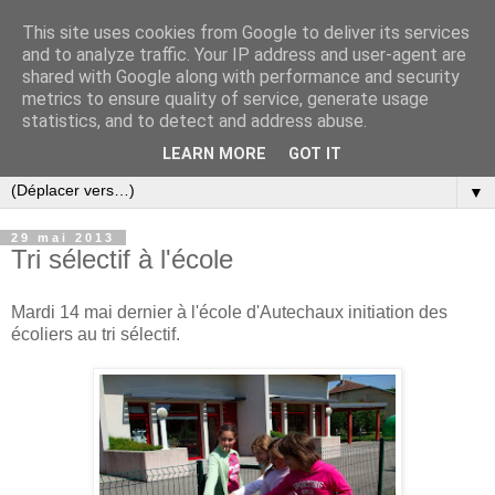
This site uses cookies from Google to deliver its services
and to analyze traffic. Your IP address and user-agent are
shared with Google along with performance and security
metrics to ensure quality of service, generate usage
statistics, and to detect and address abuse.
LEARN MORE
GOT IT
▼
29 mai 2013
Tri sélectif à l'école
Mardi 14 mai dernier à l'école d'Autechaux initiation des
écoliers au tri sélectif.