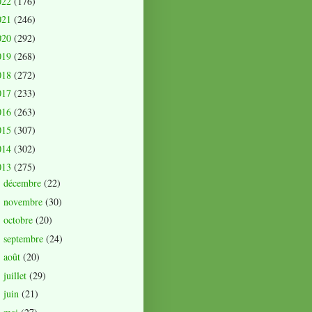
022
(176)
021
(246)
020
(292)
019
(268)
018
(272)
017
(233)
016
(263)
015
(307)
014
(302)
013
(275)
décembre
(22)
►
novembre
(30)
►
octobre
(20)
►
septembre
(24)
►
août
(20)
►
juillet
(29)
►
juin
(21)
►