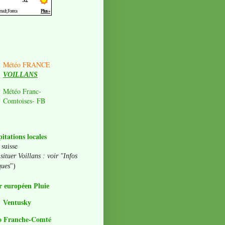
Météo FRANCE
VOILLANS
Météo Franc-
Comtoises- FB
pitations locales
 suisse
situer Voillans : voir "Infos
ques
")
 européen Pluie
Ventusky
o Franche-Comté