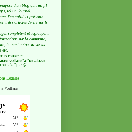
compose d'un blog qui, au fil
ps, tel un Journal,
ppe l'actualité et présente
ent des articles divers sur le
e.
ages complètent et regroupent
nformations sur la commune,
oire, le patrimoine, la vie au
e etc.
nous contacter
:
ster.voillans"at"gmail.com
lacez "at" par @
ons Légales
 à Voillans