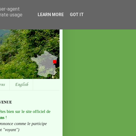
user-agent
erate usage
LEARN MORE
GOT IT
ens
English
VENUE
tes bien sur le site officiel de
ans
!
rononce comme le participe
nt "voyant")