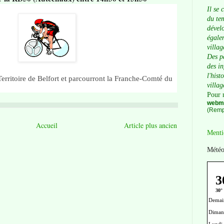
Il se 
du tem
dévelo
égalem
villag
Des p
des i
l'hist
Territoire de Belfort et parcourront la Franche-Comté du
villag
Pour 
webma
(Remp
Accueil
Article plus ancien
Menti
Météo