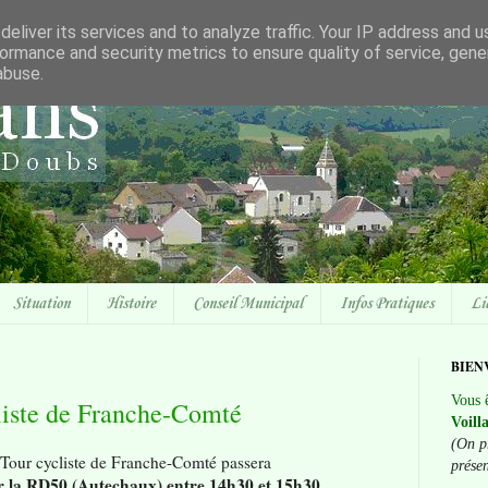
eliver its services and to analyze traffic. Your IP address and 
ormance and security metrics to ensure quality of service, gen
abuse.
Situation
Histoire
Conseil Municipal
Infos Pratiques
Li
BIEN
Vous ê
liste de Franche-Comté
Voill
(On p
Tour cycliste de Franche-Comté passera
prése
r la RD50 (Autechaux) entre 14h30 et 15h30