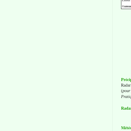
Préci
Radar
(
pour 
Prati
Radar
Mété