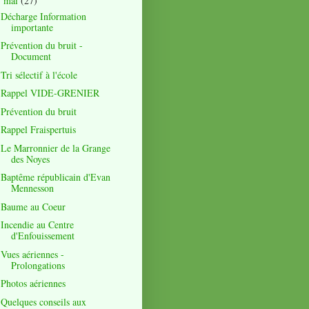
mai
(27)
▼
Décharge Information
importante
Prévention du bruit -
Document
Tri sélectif à l'école
Rappel VIDE-GRENIER
Prévention du bruit
Rappel Fraispertuis
Le Marronnier de la Grange
des Noyes
Baptême républicain d'Evan
Mennesson
Baume au Coeur
Incendie au Centre
d'Enfouissement
Vues aériennes -
Prolongations
Photos aériennes
Quelques conseils aux