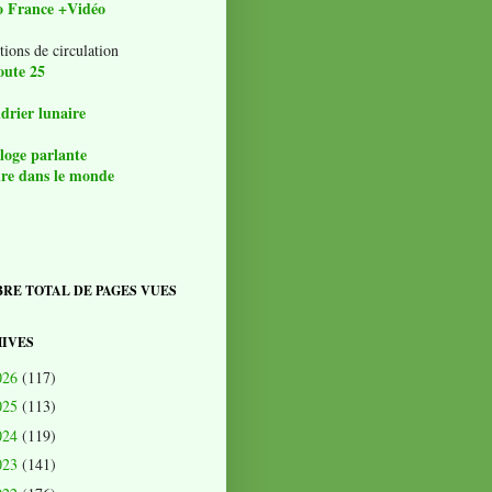
o France +Vidéo
tions de circulation
oute 25
drier lunaire
loge parlante
re dans le monde
RE TOTAL DE PAGES VUES
IVES
026
(117)
025
(113)
024
(119)
023
(141)