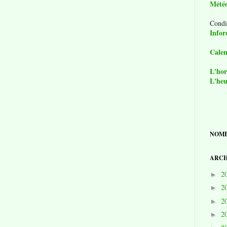
Mété
Condi
Infor
Calen
L'hor
L'heu
NOMB
ARCH
2
►
2
►
2
►
2
►