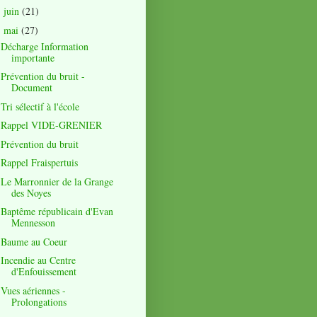
juin
(21)
►
mai
(27)
▼
Décharge Information
importante
Prévention du bruit -
Document
Tri sélectif à l'école
Rappel VIDE-GRENIER
Prévention du bruit
Rappel Fraispertuis
Le Marronnier de la Grange
des Noyes
Baptême républicain d'Evan
Mennesson
Baume au Coeur
Incendie au Centre
d'Enfouissement
Vues aériennes -
Prolongations