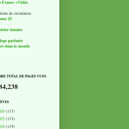
o France +Vidéo
tions de circulation
oute 25
drier lunaire
loge parlante
re dans le monde
RE TOTAL DE PAGES VUES
84,238
IVES
026
(117)
025
(113)
024
(119)