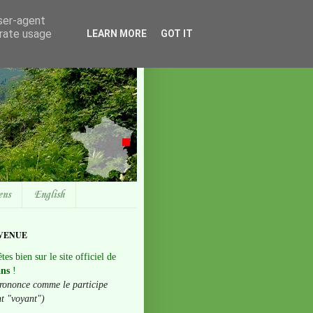
user-agent
erate usage
LEARN MORE
GOT IT
ens
English
VENUE
tes bien sur le site officiel de
ans
!
rononce comme le participe
nt "voyant")