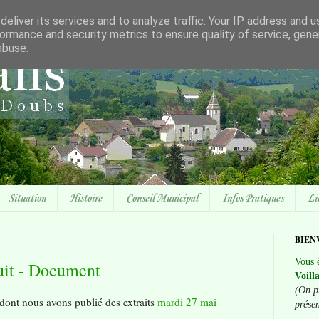
eliver its services and to analyze traffic. Your IP address and 
ormance and security metrics to ensure quality of service, gen
abuse.
Situation
Histoire
Conseil Municipal
Infos Pratiques
Li
BIEN
Vous ê
uit - Document
Voill
(On p
 dont nous avons publié des extraits
mardi 27 mai
prése