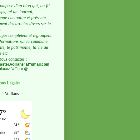
compose d'un blog qui, au fil
ps, tel un Journal,
ppe l'actualité et présente
ent des articles divers sur le
e.
ages complètent et regroupent
nformations sur la commune,
oire, le patrimoine, la vie au
e etc.
nous contacter
:
ster.voillans"at"gmail.com
lacez "at" par @
ons Légales
 à Voillans