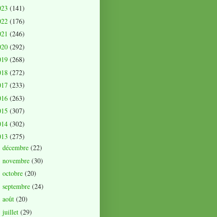
023
(141)
022
(176)
021
(246)
020
(292)
019
(268)
018
(272)
017
(233)
016
(263)
015
(307)
014
(302)
013
(275)
décembre
(22)
►
novembre
(30)
►
octobre
(20)
►
septembre
(24)
►
août
(20)
►
juillet
(29)
►