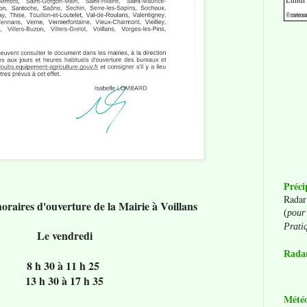
Préci
Radar
oraires d'ouverture de la Mairie à Voillans
(
pour 
Prati
Le vendredi
Radar
8 h 30 à 11 h 25
13 h 30 à 17 h 35
Mété