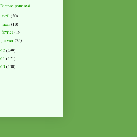
Dictons pour mai
avril
(20)
►
mars
(18)
►
février
(19)
►
janvier
(25)
►
012
(299)
011
(171)
010
(100)