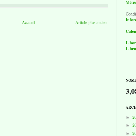
Mété
Condi
Infor
Accueil
Article plus ancien
Calen
L'hor
L'heu
NOMB
3,0
ARCH
2
►
2
►
2
►