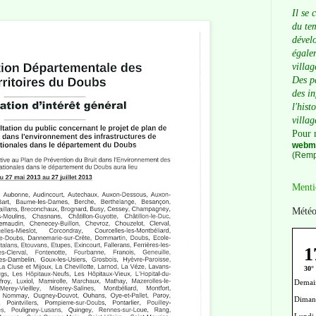
Il se 
du tem
dévelo
égalem
villag
Des p
des i
l'hist
villag
Pour 
webma
(Remp
Menti
Météo