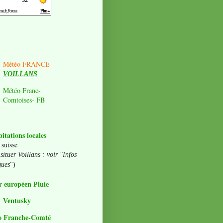
Météo FRANCE
VOILLANS
Météo Franc-
Comtoises- FB
pitations locales
 suisse
situer Voillans : voir "Infos
ques
")
 européen Pluie
Ventusky
o Franche-Comté