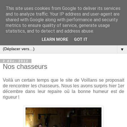
This site uses cookies from Google to deliver its services
and to analyze traffic. Your IP address and user-agent are
shared with Google along with performance and security
metrics to ensure quality of service, generate usage
statistics, and to detect and address abuse.
LEARN MORE
GOT IT
▼
2 déc. 2012
Nos chasseurs
Voilà un certain temps que le site de Voillans se proposait
de rencontrer les chasseurs. Nous les avons surpris hier 1er
décembre dans leur repaire où la bonne humeur est de
rigueur !