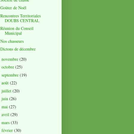
Goûter de Noël
Rencontres Territoriales
DOUBS CENTRAL
Réunion du Conseil
Municipal
Nos chasseurs
Dictons de décembre
novembre
(20)
►
octobre
(25)
►
septembre
(19)
►
août
(22)
►
juillet
(20)
►
juin
(26)
►
mai
(27)
►
avril
(29)
►
mars
(33)
►
février
(30)
►