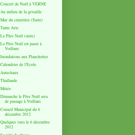
Concert de Noël à VERNE
Au milieu de la grisaille
Mur du cimetière (Suite)
Tante Arie
Le Père Noël (suite)
Le Père Noël est passé à
Voillans
Inondations aux Planchottes
Calendrier de l'Ecole
Autechaux
Thaïlande
Météo
Dimanche le Père Noël sera
de passage à Voillans
Conseil Municipal du 6
décembre 2012
Quelques vues le 6 décembre
2012
Société de chasse