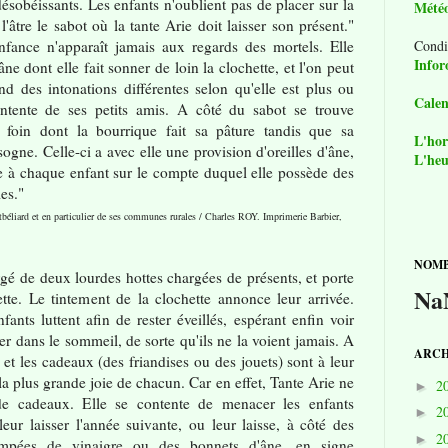
désobéissants. Les enfants n'oublient pas de placer sur la
Mété
'âtre le sabot où la tante Arie doit laisser son présent."
enfance n'apparaît jamais aux regards des mortels. Elle
Condi
Infor
e dont elle fait sonner de loin la clochette, et l'on peut
nd des intonations différentes selon qu'elle est plus ou
Calen
ntente de ses petits amis. A côté du sabot se trouve
 foin dont la bourrique fait sa pâture tandis que sa
L'hor
ogne. Celle-ci a avec elle une provision d'oreilles d'âne,
L'heu
ée à chaque enfant sur le compte duquel elle possède des
les."
béliard et en particulier de ses communes rurales / Charles ROY. Imprimerie Barbier,
NOMB
gé de deux lourdes hottes chargées de présents, et porte
Na
te. Le tintement de la clochette annonce leur arrivée.
fants luttent afin de rester éveillés, espérant enfin voir
er dans le sommeil, de sorte qu'ils ne la voient jamais. A
ARCH
, et les cadeaux (des friandises ou des jouets) sont à leur
la plus grande joie de chacun. Car en effet, Tante Arie ne
2
►
de cadeaux. Elle se contente de menacer les enfants
2
►
eur laisser l'année suivante, ou leur laisse, à côté des
2
►
empées de vinaigre ou des bonnets d'âne, en signe