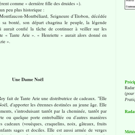
èrent comme « dernière fille des druides »).
un peu plus historique :
de Montfaucon-Montbéliard, Seigneure d’Etobon, décédée
 sa bonté, son départ chagrina le peuple, la légende
i aurait confié la tâche de continuer à veiller sur les
te « Tante Arie ». « Henriette » aurait alors donné en
rie ».
Une Dame Noël
Préci
Radar
(
pour 
Roy fait de Tante Arie une distributrice de cadeaux. "Elle
Prati
Noël, d'apporter les étrennes destinées au jeune âge. Elle
ments, s'introduisant tantôt par la cheminée, tantôt par
Radar
rte ou quelque porte entrebaîllée ou d'autres manières
es cadeaux (vouèques, craquelins, noix, gâteaux,
fruits
enfants sages et dociles. Elle est aussi armée de verges
Mété