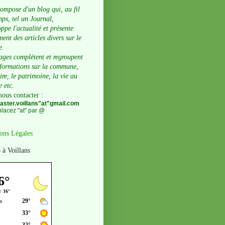
compose d'un blog qui, au fil
ps, tel un Journal,
ppe l'actualité et présente
ent des articles divers sur le
e.
ages complètent et regroupent
nformations sur la commune,
oire, le patrimoine, la vie au
e etc.
nous contacter
:
ster.voillans"at"gmail.com
lacez "at" par @
ons Légales
 à Voillans