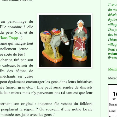
Il se 
du tem
dévelo
égalem
 un personnage du
villag
 Elle combine à elle
Des p
s du père Noël et du
des i
Hans Trapp
...)
l'hist
 dame qui malgré tout
villag
rnellement jeune….
Pour 
ne sorte de fée !
webma
(Remp
hariot, tiré par son
de cadeaux le soir du
Menti
fre des bâtons de
s méchants en guise
Météo
 peut également encourager les gens dans leurs initiatives
ée (mardi gras etc..). Elle peut aussi rendre de discrets
de leur mieux mais n’y parvenant pas (si tant est que leur
ernant son origine : ancienne fée venant du folklore
 peuplaient la région ? Ou souvenir d’une noble locale
 montrée très juste avec les gens ?