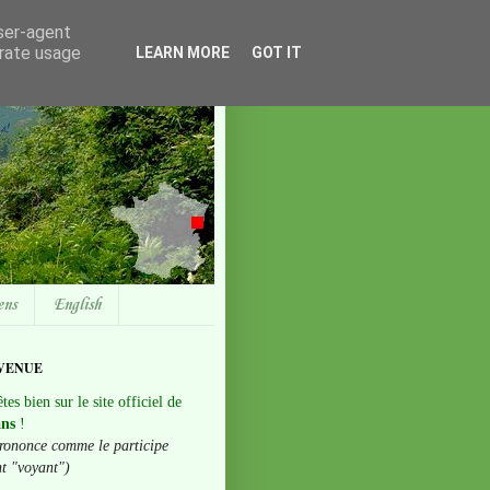
user-agent
erate usage
LEARN MORE
GOT IT
ens
English
VENUE
tes bien sur le site officiel de
ans
!
rononce comme le participe
nt "voyant")