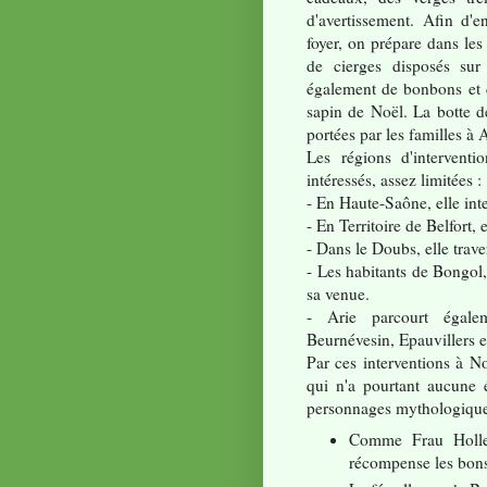
d'avertissement. Afin d'
foyer, on prépare dans le
de cierges disposés sur
également de bonbons et de
sapin de Noël. La botte de
portées par les familles à A
Les régions d'intervent
intéressés, assez limitées :
- En Haute-Saône, elle int
- En Territoire de Belfort,
- Dans le Doubs, elle trav
- Les habitants de Bongol,
sa venue.
- Arie parcourt égale
Beurnévesin, Epauvillers e
Par ces interventions à N
qui n'a pourtant aucune 
personnages mythologique
Comme Frau Holle, 
récompense les bons