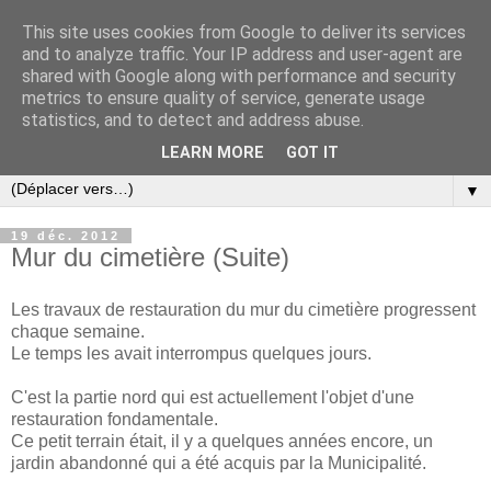
This site uses cookies from Google to deliver its services
and to analyze traffic. Your IP address and user-agent are
shared with Google along with performance and security
metrics to ensure quality of service, generate usage
statistics, and to detect and address abuse.
LEARN MORE
GOT IT
▼
19 déc. 2012
Mur du cimetière (Suite)
Les travaux de restauration du mur du cimetière progressent
chaque semaine.
Le temps les avait interrompus quelques jours.
C'est la partie nord qui est actuellement l'objet d'une
restauration fondamentale.
Ce petit terrain était, il y a quelques années encore, un
jardin abandonné qui a été acquis par la Municipalité.