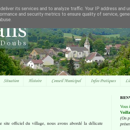
eliver its services and to analyze traffic. Your IP address and 
ormance and security metrics to ensure quality of service, gen
abuse.
Situation
Histoire
Conseil Municipal
Infos Pratiques
Li
BIEN
Vous ê
Voill
(On p
le site officiel du village, nous avons abordé la délicate
prése