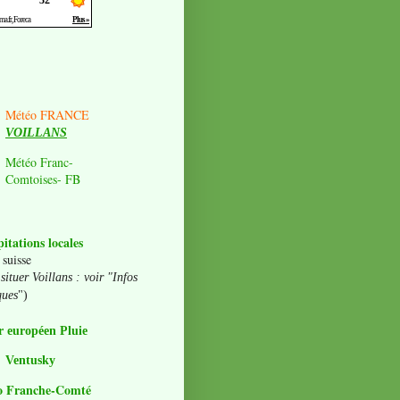
Météo FRANCE
VOILLANS
Météo Franc-
Comtoises- FB
pitations locales
 suisse
situer Voillans : voir "Infos
ques
")
 européen Pluie
Ventusky
o Franche-Comté