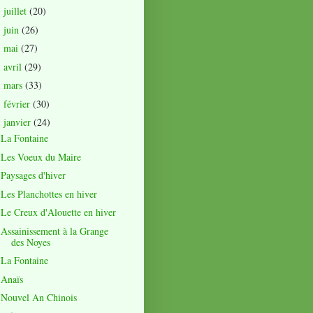
juillet
(20)
►
juin
(26)
►
mai
(27)
►
avril
(29)
►
mars
(33)
►
février
(30)
►
janvier
(24)
▼
La Fontaine
Les Voeux du Maire
Paysages d'hiver
Les Planchottes en hiver
Le Creux d'Alouette en hiver
Assainissement à la Grange
des Noyes
La Fontaine
Anaïs
Nouvel An Chinois