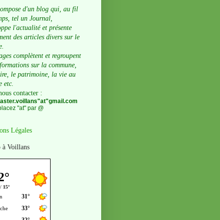
compose d'un blog qui, au fil
ps, tel un Journal,
ppe l'actualité et présente
ent des articles divers sur le
e.
ages complètent et regroupent
nformations sur la commune,
oire, le patrimoine, la vie au
e etc.
nous contacter
:
ster.voillans"at"gmail.com
lacez "at" par @
ons Légales
 à Voillans