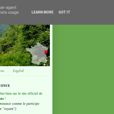
user-agent
erate usage
LEARN MORE
GOT IT
ens
English
VENUE
tes bien sur le site officiel de
ans
!
rononce comme le participe
nt "voyant")