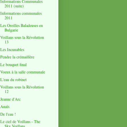
Informations Communales
2011 (suite)
Informations communales
2011
Les Oreilles Baladeuses en
Bulgarie
Voillans sous la Révolution
13
Les Incunables
Pendre la crémaillère
Le bouquet final
Voeux à la salle communale
L'eau du robinet
Voillans sous la Révolution
12
Jeanne d'Arc
Anaïs
De l'eau !
Le ciel de Voillans - The
Sky Voillans