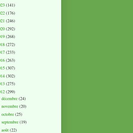
023
(141)
022
(176)
021
(246)
020
(292)
019
(268)
018
(272)
017
(233)
016
(263)
015
(307)
014
(302)
013
(275)
012
(299)
décembre
(24)
►
novembre
(20)
►
octobre
(25)
►
septembre
(19)
►
août
(22)
►