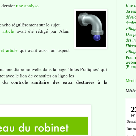
 dernier
une analyse
.
Il se 
du tem
dévelo
égalem
nche régulièrement sur le sujet.
villag
 article
avait été rédigé par Alain
Des p
des i
l'hist
cet article
qui avait aussi un aspect
villag
Pour 
webma
(Remp
s une diapo nouvelle dans la page "Infos Pratiques" qui
et avec le lien de consulter en ligne les
Menti
s du contrôle sanitaire des eaux destinées à la
Météo