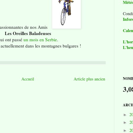
Mété
Condi
Infor
assionnantes de nos Amis
Calen
Les Oreilles Baladeuses
ui ont passé
un mois en Serbie
.
L'hor
t actuellement dans les montagnes bulgares !
L'heu
Accueil
Article plus ancien
NOMB
3,0
ARCH
2
►
2
►
2
►