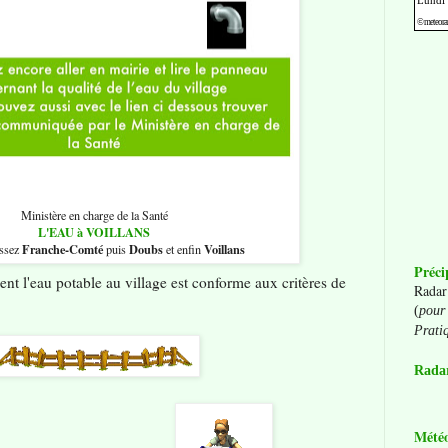
Ministère en charge de la Santé
L'EAU à VOILLANS
Franche-Comté
Doubs
Voillans
issez
puis
et enfin
Préci
t l'eau potable au village est conforme aux critères de
Radar
(
pour 
Prati
Radar
Mété