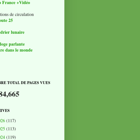
o France +Vidéo
tions de circulation
oute 25
drier lunaire
loge parlante
re dans le monde
RE TOTAL DE PAGES VUES
84,665
IVES
026
(117)
025
(113)
024
(119)