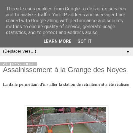
This site uses cookies from Google to deliver its services
and to analyze traffic. Your IP address and user-agent are
shared with Google along with performance and security
metrics to ensure quality of service, generate usage
statistics, and to detect and address abuse.
LEARN MORE
GOT IT
▼
26 janv. 2012
Assainissement à la Grange des Noyes
La dalle permettant d'installer la station de retraitement a été réalisée