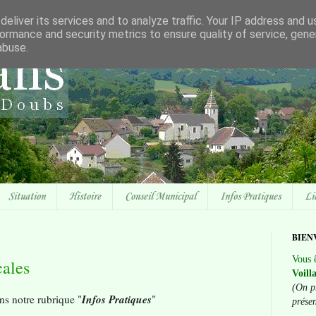
eliver its services and to analyze traffic. Your IP address and 
ormance and security metrics to ensure quality of service, gen
abuse.
Situation
Histoire
Conseil Municipal
Infos Pratiques
Li
BIEN
Vous ê
cales
Voill
(On p
Infos Pratiques
ns notre rubrique "
"
prése