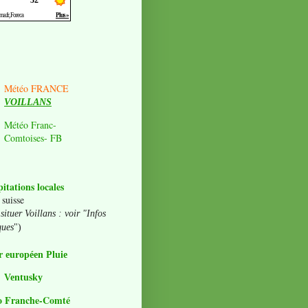
Météo FRANCE
VOILLANS
Météo Franc-
Comtoises- FB
pitations locales
 suisse
situer Voillans : voir "Infos
ques
")
 européen Pluie
Ventusky
o Franche-Comté