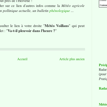
t près de l'Helvétie !
der sur ce lien d'autres infos comme la
Météo agricole
n pollinique actuelle, un bulletin
phénologique
...
Météo Voillans
ulter le lien à votre droite "
" qui peut
Va-t-il pleuvoir dans l'heure ?
et : "
"
Accueil
Article plus ancien
Préci
Radar
(
pour 
Prati
Radar
Mété