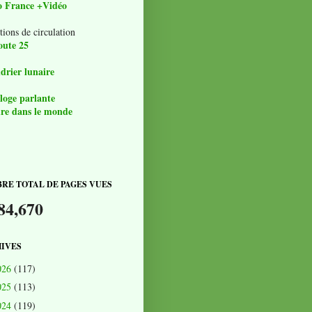
o France +Vidéo
tions de circulation
oute 25
drier lunaire
loge parlante
re dans le monde
RE TOTAL DE PAGES VUES
84,670
IVES
026
(117)
025
(113)
024
(119)