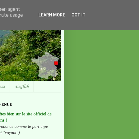
user-agent
erate usage
LEARN MORE
GOT IT
ens
English
VENUE
tes bien sur le site officiel de
ans
!
rononce comme le participe
nt "voyant")