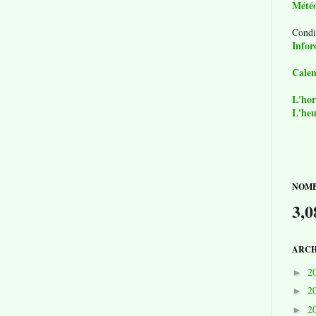
Mété
Condi
Infor
Calen
L'hor
L'heu
NOMB
3,0
ARCH
2
►
2
►
2
►