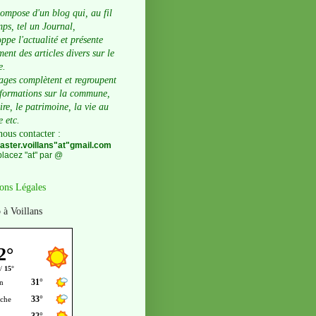
compose d'un blog qui, au fil
ps, tel un Journal,
ppe l'actualité et présente
ent des articles divers sur le
e.
ages complètent et regroupent
nformations sur la commune,
oire, le patrimoine, la vie au
e etc.
nous contacter
:
ster.voillans"at"gmail.com
lacez "at" par @
ons Légales
 à Voillans