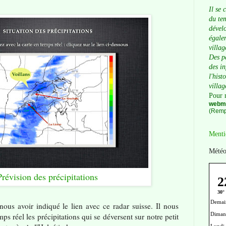
Il se 
du tem
dévelo
égalem
villag
Des p
des i
l'hist
villag
Pour 
webma
(Remp
Menti
Météo
Prévision des précipitations
ous avoir indiqué le lien avec ce radar suisse. Il nous
ps réel les précipitations qui se déversent sur notre petit