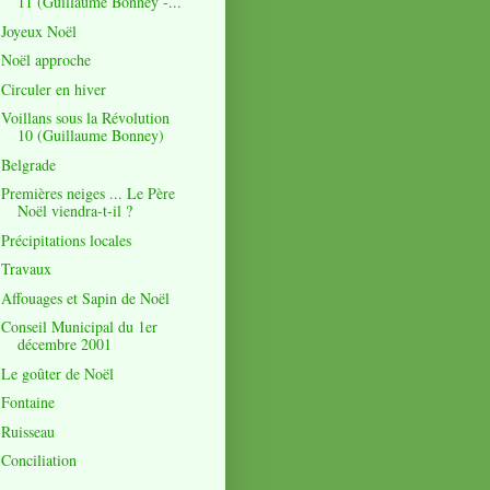
11 (Guillaume Bonney -...
Joyeux Noël
Noël approche
Circuler en hiver
Voillans sous la Révolution
10 (Guillaume Bonney)
Belgrade
Premières neiges ... Le Père
Noël viendra-t-il ?
Précipitations locales
Travaux
Affouages et Sapin de Noël
Conseil Municipal du 1er
décembre 2001
Le goûter de Noël
Fontaine
Ruisseau
Conciliation