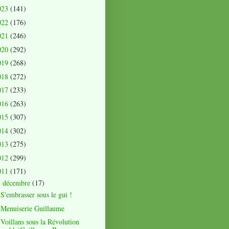
023
(141)
022
(176)
021
(246)
020
(292)
019
(268)
018
(272)
017
(233)
016
(263)
015
(307)
014
(302)
013
(275)
012
(299)
011
(171)
décembre
(17)
▼
S'embrasser sous le gui !
Menuiserie Guillaume
Voillans sous la Révolution