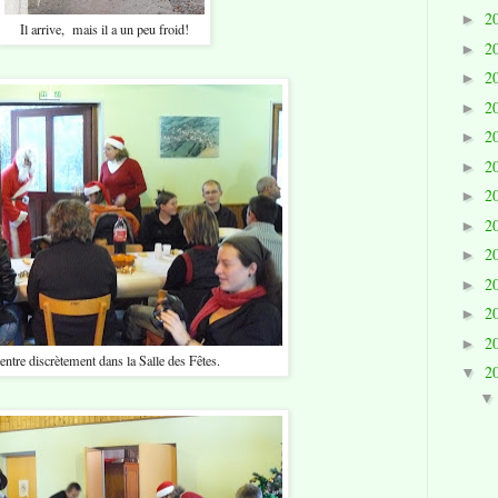
2
►
Il arrive, mais il a un peu froid!
2
►
2
►
2
►
2
►
2
►
2
►
2
►
2
►
2
►
2
►
2
►
 entre discrètement dans la Salle des Fêtes.
2
▼