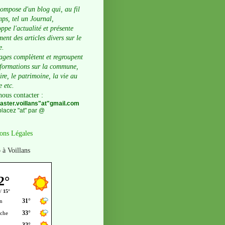
compose d'un blog qui, au fil
ps, tel un Journal,
ppe l'actualité et présente
ent des articles divers sur le
e.
ages complètent et regroupent
nformations sur la commune,
oire, le patrimoine, la vie au
e etc.
nous contacter
:
ster.voillans"at"gmail.com
lacez "at" par @
ons Légales
 à Voillans