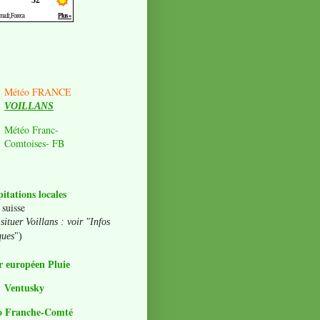
Météo FRANCE
VOILLANS
Météo Franc-
Comtoises- FB
pitations locales
 suisse
situer Voillans : voir "Infos
ques
")
 européen Pluie
Ventusky
o Franche-Comté