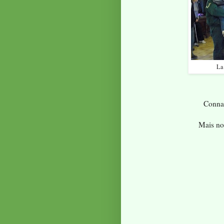
La 
Conna
Mais no