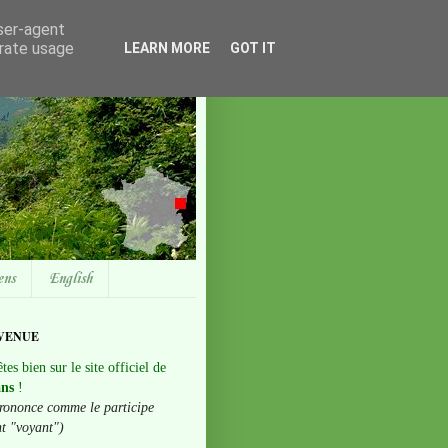
user-agent
erate usage
LEARN MORE
GOT IT
ens
English
VENUE
tes bien sur le site officiel de
ans
!
rononce comme le participe
nt "voyant")