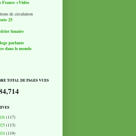
o France +Vidéo
tions de circulation
oute 25
drier lunaire
loge parlante
re dans le monde
RE TOTAL DE PAGES VUES
84,714
IVES
026
(117)
025
(113)
024
(119)