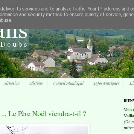
eliver its services and to analyze traffic. Your IP address and 
ormance and security metrics to ensure quality of service, gen
abuse.
Situation
Histoire
Conseil Municipal
Infos Pratiques
Li
BIEN
Vous ê
... Le Père Noël viendra-t-il ?
Voill
(On p
prése