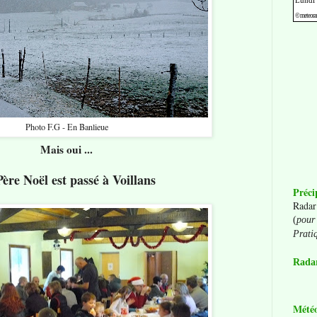
Photo F.G - En Banlieue
Mais oui ...
ère Noël est passé à Voillans
Préci
Radar
(
pour 
Prati
Radar
Mété