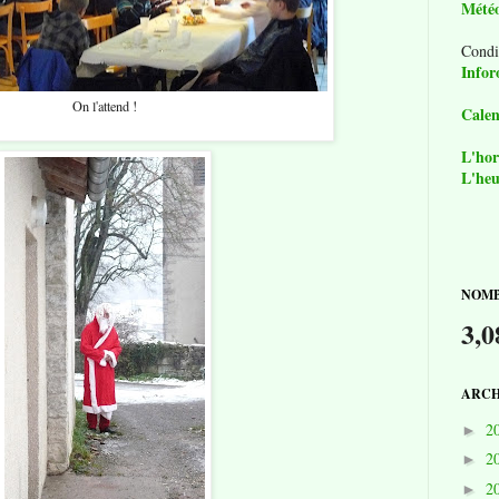
Mété
Condi
Infor
On l'attend !
Calen
L'hor
L'heu
NOMB
3,0
ARCH
2
►
2
►
2
►