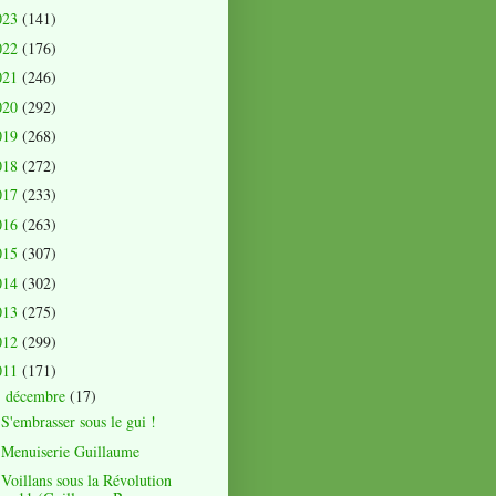
023
(141)
022
(176)
021
(246)
020
(292)
019
(268)
018
(272)
017
(233)
016
(263)
015
(307)
014
(302)
013
(275)
012
(299)
011
(171)
décembre
(17)
▼
S'embrasser sous le gui !
Menuiserie Guillaume
Voillans sous la Révolution