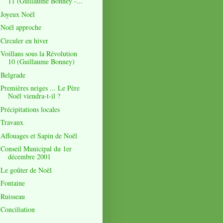
11 (Guillaume Bonney -...
Joyeux Noël
Noël approche
Circuler en hiver
Voillans sous la Révolution
10 (Guillaume Bonney)
Belgrade
Premières neiges ... Le Père
Noël viendra-t-il ?
Précipitations locales
Travaux
Affouages et Sapin de Noël
Conseil Municipal du 1er
décembre 2001
Le goûter de Noël
Fontaine
Ruisseau
Conciliation