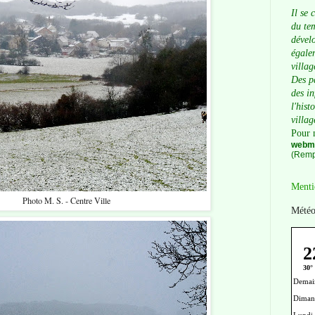
Il se 
du tem
dévelo
égalem
villag
Des p
des i
l'hist
villag
Pour 
webma
(Remp
Menti
Photo M. S. - Centre Ville
Météo