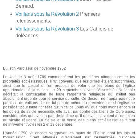
Bernard.
Voillans sous la Révolution 2
Premiers
retentissements.
Voillans sous la Révolution 3
Les Cahiers de
doléances.
Bulletin Paroissial de novembre 1952
Le 4 et le 8 août 1789 commencèrent les premières attaques contre les
propriétés ecclésiastiques. Il fut convenu que les dimes étaient supprimées,
ainsi que le casuel et l'on proposa de voter que les biens de l'Eglise
appartenaient à la nation. Le 29 septembre suivant l'Assemblée Nationale
décrétait la confiscation de toute l'argenterie religieuse qui n'était pas
absolument urgente pour le service du culte. Ce décret ne frappa pas notre
paroisse de Voillans. Il n'en fut pas de même du précédent car si l'église ne
possédait pour toute richesse qu'un calice Louis XV, que nous avons encore et
les objets de stricte nécessité, elle avait par contre des biens de Cure assez
considérables qui avec la part de la dime qu'il recevait, servaient à l'entretien
du vicaire résidant. La Saisie et la vente des biens ecclésiastiques furent
définitivement votés les 2 et 19 décembre.
L'année 1790 vit encore s'aggraver les maux de l'Eglise dont les lois et
l'organisation furent attaqués directement par l'Assemblée Nationale