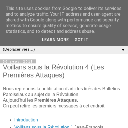
This site uses cookies from Google to deliver its services
and to analyze traffic. Your IP address and user-agent are
shared with Google along with performance and security
metrics to ensure quality of service, generate usage
statistics, and to detect and address abuse.
LEARN MORE
GOT IT
▼
30 sept. 2011
Voillans sous la Révolution 4 (Les
Premières Attaques)
Nous reprenons la publication d'articles tirés des Bulletins
Paroissiaux au sujet de la Révolution
Aujourd'hui les
Premières Attaques
.
On peut relire les premiers messages à cet endroit.
Introduction
Voillans sous la Révolution 1
Jean-François