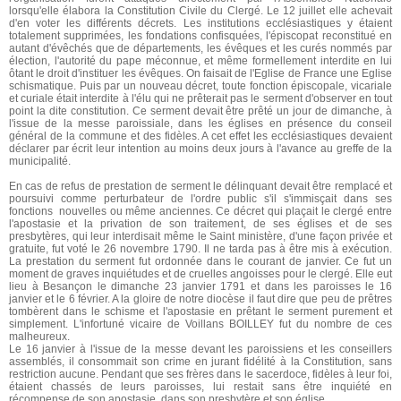
lorsqu'elle élabora la Constitution Civile du Clergé. Le 12 juillet elle achevait
d'en voter les différents décrets. Les institutions ecclésiastiques y étaient
totalement supprimées, les fondations confisquées, l'épiscopat reconstitué en
autant d'évêchés que de départements, les évêques et les curés nommés par
élection, l'autorité du pape méconnue, et même formellement interdite en lui
ôtant le droit d'instituer les évêques. On faisait de l'Eglise de France une Eglise
schismatique. Puis par un nouveau décret, toute fonction épiscopale, vicariale
et curiale était interdite à l'élu qui ne prêterait pas le serment d'observer en tout
point la dite constitution. Ce serment devait être prêté un jour de dimanche, à
l'issue de la messe paroissiale, dans les églises en présence du conseil
général de la commune et des fidèles. A cet effet les ecclésiastiques devaient
déclarer par écrit leur intention au moins deux jours à l'avance au greffe de la
municipalité.
En cas de refus de prestation de serment le délinquant devait être remplacé et
poursuivi comme perturbateur de l'ordre public s'il s'immisçait dans ses
fonctions nouvelles ou même anciennes. Ce décret qui plaçait le clergé entre
l'apostasie et la privation de son traitement, de ses églises et de ses
presbytères, qui leur interdisait même le Saint ministère, d'une façon privée et
gratuite, fut voté le 26 novembre 1790. Il ne tarda pas à être mis à exécution.
La prestation du serment fut ordonnée dans le courant de janvier. Ce fut un
moment de graves inquiétudes et de cruelles angoisses pour le clergé. Elle eut
lieu à Besançon le dimanche 23 janvier 1791 et dans les paroisses le 16
janvier et le 6 février. A la gloire de notre diocèse il faut dire que peu de prêtres
tombèrent dans le schisme et l'apostasie en prêtant le serment purement et
simplement. L'infortuné vicaire de Voillans BOILLEY fut du nombre de ces
malheureux.
Le 16 janvier à l'issue de la messe devant les paroissiens et les conseillers
assemblés, il consommait son crime en jurant fidélité à la Constitution, sans
restriction aucune. Pendant que ses frères dans le sacerdoce, fidèles à leur foi,
étaient chassés de leurs paroisses, lui restait sans être inquiété en
récompense de son apostasie, dans son presbytère et son église.