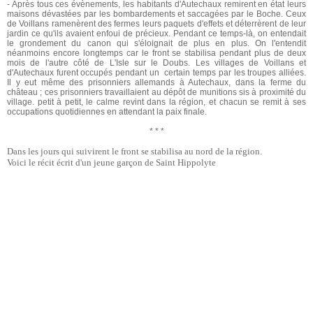
- Après tous ces évènements, les habitants d'Autechaux remirent en état leurs
maisons dévastées par les bombardements et saccagées par le Boche. Ceux
de Voillans ramenèrent des fermes leurs paquets d'effets et déterrèrent de leur
jardin ce qu'ils avaient enfoui de précieux. Pendant ce temps-là, on entendait
le grondement du canon qui s'éloignait de plus en plus. On l'entendit
néanmoins encore longtemps car le front se stabilisa pendant plus de deux
mois de l'autre côté de L'Isle sur le Doubs. Les villages de Voillans et
d'Autechaux furent occupés pendant un certain temps par les troupes alliées.
Il y eut même des prisonniers allemands à Autechaux, dans la ferme du
château ; ces prisonniers travaillaient au dépôt de munitions sis à proximité du
village. petit à petit, le calme revint dans la région, et chacun se remit à ses
occupations quotidiennes en attendant la paix finale.
* * *
Dans les jours qui suivirent le front se stabilisa au nord de la région.
Voici le récit écrit d'un jeune garçon de Saint Hippolyte