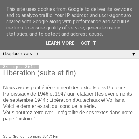
This site uses cookies from Google to deliver its services
and to analyze traffic. Your IP address and user-agent are
shared with Google along with performance and security
metrics to ensure quality of service, generate usage
statistics, and to detect and address abuse.
LEARN MORE
GOT IT
▼
24 sept. 2011
Libération (suite et fin)
Nous avons publié récemment des extraits des Bulletins
Paroissiaux de 1946 et 1947 qui relataient les évènements
de septembre 1944 : Libération d'Autechaux et Voillans.
Voici le dernier extrait qui conclue la série.
Vous pourrez retrouver l'intégralité de ces textes dans notre
page "histoire"
Suite (Bulletin de mars 1947) Fin