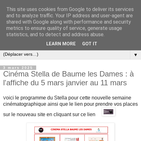
This site uses cookies from Google to deliver its services
and to analyze traffic. Your IP address and user-agent are
shared with Google along with performance and security
metrics to ensure quality of service, generate usage
statistics, and to detect and address abuse.
LEARN MORE
GOT IT
▼
3 mars 2025
Cinéma Stella de Baume les Dames : à
l'affiche du 5 mars janvier au 11 mars
oici le programme du Stella pour cette nouvelle semaine
V
cinématographique ainsi que l
e lien pour prendre vos places
sur
le nouveau site en cliquant sur ce lien