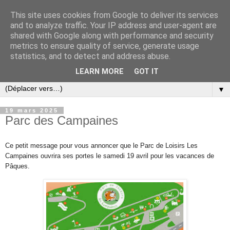
This site uses cookies from Google to deliver its services
and to analyze traffic. Your IP address and user-agent are
shared with Google along with performance and security
metrics to ensure quality of service, generate usage
statistics, and to detect and address abuse.
LEARN MORE
GOT IT
▼
19 mars 2025
Parc des Campaines
Ce petit message pour vous annoncer que le Parc de Loisirs Les
Campaines ouvrira ses portes le samedi 19 avril pour les vacances de
Pâques.