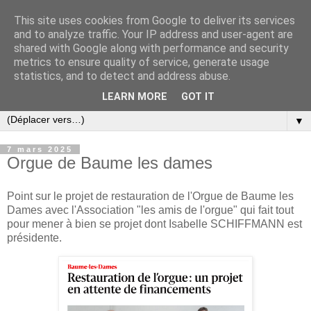
This site uses cookies from Google to deliver its services
and to analyze traffic. Your IP address and user-agent are
shared with Google along with performance and security
metrics to ensure quality of service, generate usage
statistics, and to detect and address abuse.
LEARN MORE
GOT IT
▼
7 mars 2025
Orgue de Baume les dames
Point sur le projet de restauration de l'Orgue de Baume les
Dames avec l'Association "les amis de l'orgue" qui fait tout
pour mener à bien se projet dont Isabelle SCHIFFMANN est
présidente.