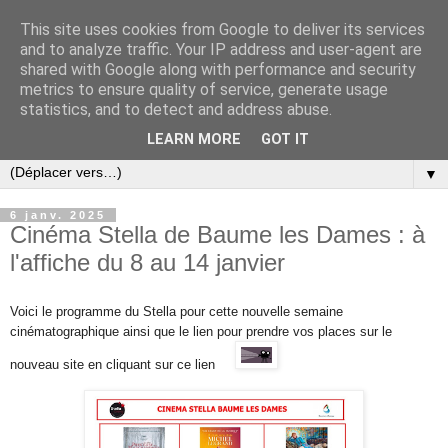
This site uses cookies from Google to deliver its services
and to analyze traffic. Your IP address and user-agent are
shared with Google along with performance and security
metrics to ensure quality of service, generate usage
statistics, and to detect and address abuse.
LEARN MORE
GOT IT
▼
6 janv. 2025
Cinéma Stella de Baume les Dames : à
l'affiche du 8 au 14 janvier
Voici le programme du Stella pour cette nouvelle semaine
cinématographique ainsi que l
e lien pour prendre vos places sur
le
nouveau site en cliquant sur ce lien