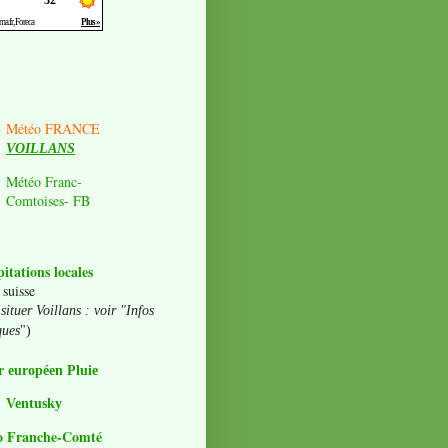
Météo FRANCE
VOILLANS
Météo Franc-
Comtoises- FB
pitations locales
 suisse
situer Voillans : voir "Infos
ques
")
 européen Pluie
Ventusky
o Franche-Comté