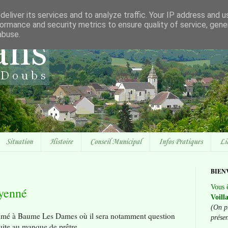
eliver its services and to analyze traffic. Your IP address and 
ormance and security metrics to ensure quality of service, gen
abuse.
Situation
Histoire
Conseil Municipal
Infos Pratiques
Li
BIEN
Vous ê
yenné
Voill
(On p
mmé à Baume Les Dames où il sera notamment question
prése
suite au manque de prêtre..