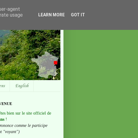
user-agent
erate usage
LEARN MORE
GOT IT
ens
English
VENUE
tes bien sur le site officiel de
ans
!
rononce comme le participe
nt "voyant")