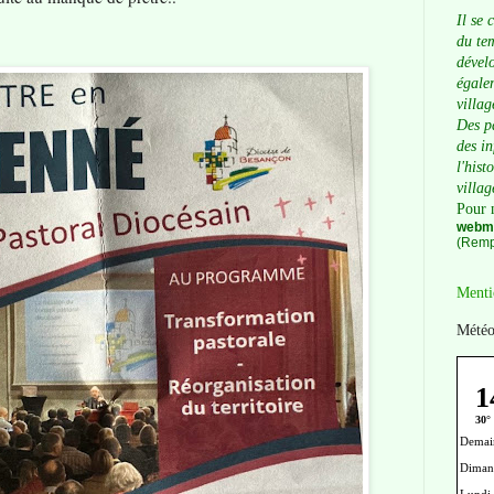
Il se 
du tem
dévelo
égalem
villag
Des p
des i
l'hist
villag
Pour 
webma
(Remp
Menti
Météo