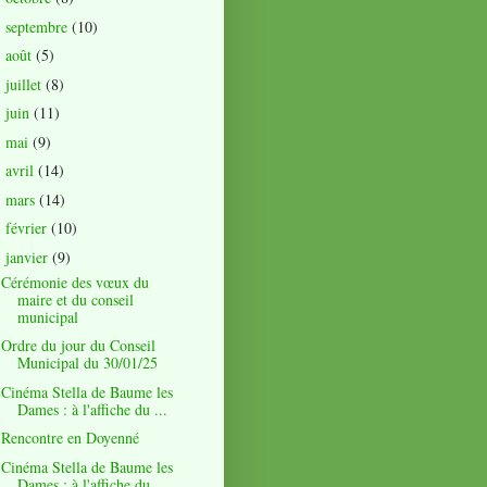
septembre
(10)
►
août
(5)
►
juillet
(8)
►
juin
(11)
►
mai
(9)
►
avril
(14)
►
mars
(14)
►
février
(10)
►
janvier
(9)
▼
Cérémonie des vœux du
maire et du conseil
municipal
Ordre du jour du Conseil
Municipal du 30/01/25
Cinéma Stella de Baume les
Dames : à l'affiche du ...
Rencontre en Doyenné
Cinéma Stella de Baume les
Dames : à l'affiche du ...