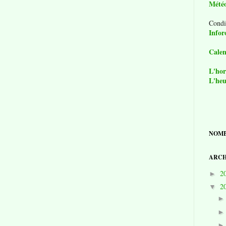
Mété
Condi
Infor
Calen
L'hor
L'heu
NOMB
ARCH
2
►
2
▼