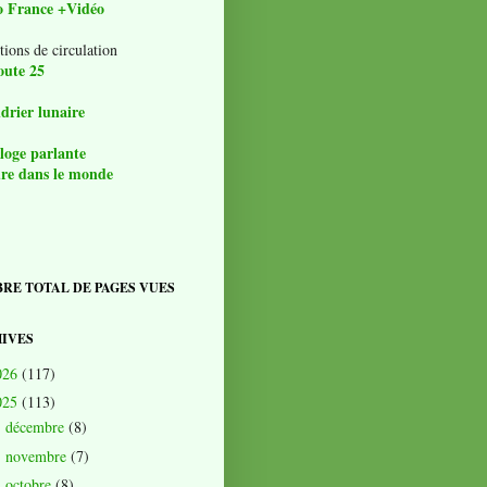
o France +Vidéo
tions de circulation
oute 25
drier lunaire
loge parlante
re dans le monde
RE TOTAL DE PAGES VUES
IVES
026
(117)
025
(113)
décembre
(8)
►
novembre
(7)
►
octobre
(8)
►