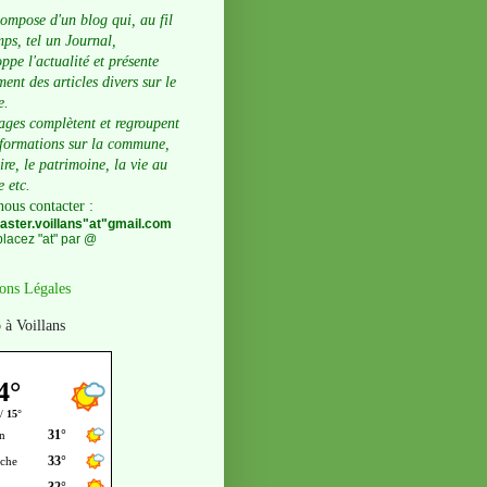
compose d'un blog qui, au fil
ps, tel un Journal,
ppe l'actualité et présente
ent des articles divers sur le
e.
ages complètent et regroupent
nformations sur la commune,
oire, le patrimoine, la vie au
e etc.
nous contacter
:
ster.voillans"at"gmail.com
lacez "at" par @
ons Légales
 à Voillans