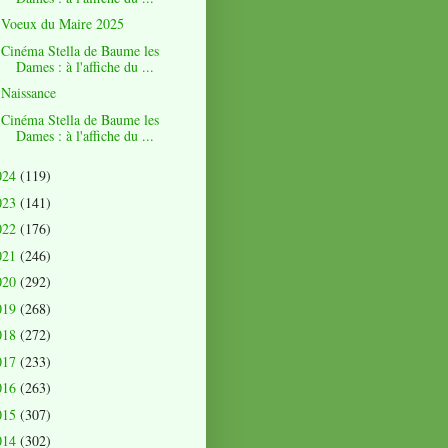
Voeux du Maire 2025
Cinéma Stella de Baume les
Dames : à l'affiche du ...
Naissance
Cinéma Stella de Baume les
Dames : à l'affiche du ...
024
(119)
023
(141)
022
(176)
021
(246)
020
(292)
019
(268)
018
(272)
017
(233)
016
(263)
015
(307)
014
(302)