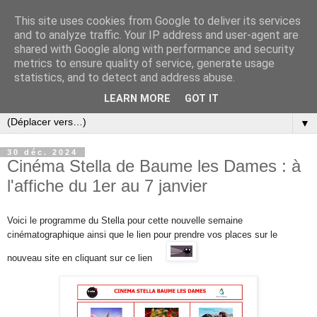
This site uses cookies from Google to deliver its services
and to analyze traffic. Your IP address and user-agent are
shared with Google along with performance and security
metrics to ensure quality of service, generate usage
statistics, and to detect and address abuse.
LEARN MORE
GOT IT
▼
30 déc. 2024
Cinéma Stella de Baume les Dames : à
l'affiche du 1er au 7 janvier
Voici le programme du Stella pour cette nouvelle semaine
cinématographique ainsi que l
e lien pour prendre vos places sur
le
nouveau site en cliquant sur ce lien