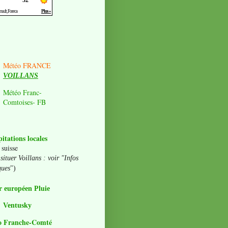
Météo FRANCE
VOILLANS
Météo Franc-
Comtoises- FB
pitations locales
 suisse
situer Voillans : voir "Infos
ques
")
 européen Pluie
Ventusky
o Franche-Comté