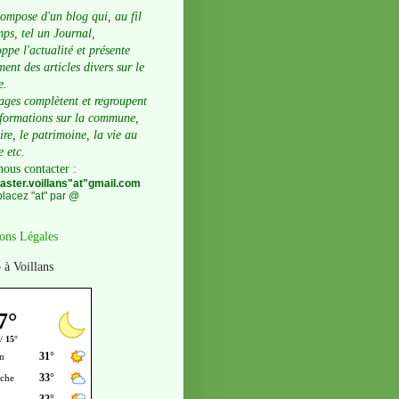
compose d'un blog qui, au fil
ps, tel un Journal,
ppe l'actualité et présente
ent des articles divers sur le
e.
ages complètent et regroupent
nformations sur la commune,
oire, le patrimoine, la vie au
e etc.
nous contacter
:
ster.voillans"at"gmail.com
lacez "at" par @
ons Légales
 à Voillans