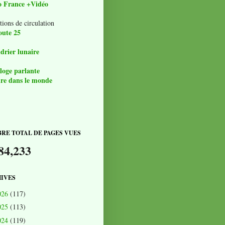
o France +Vidéo
tions de circulation
oute 25
drier lunaire
loge parlante
re dans le monde
RE TOTAL DE PAGES VUES
84,233
IVES
026
(117)
025
(113)
024
(119)