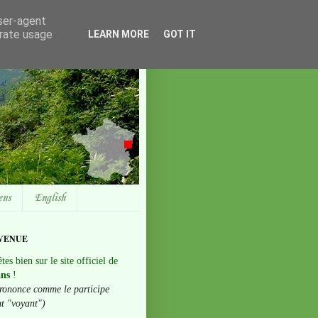
user-agent
erate usage
LEARN MORE
GOT IT
ens
English
VENUE
tes bien sur le site officiel de
ans
!
rononce comme le participe
nt "voyant")