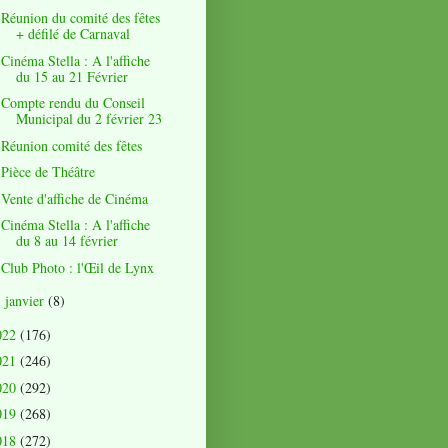
Réunion du comité des fêtes
+ défilé de Carnaval
Cinéma Stella : A l'affiche
du 15 au 21 Février
Compte rendu du Conseil
Municipal du 2 février 23
Réunion comité des fêtes
Pièce de Théâtre
Vente d'affiche de Cinéma
Cinéma Stella : A l'affiche
du 8 au 14 février
Club Photo : l'Œil de Lynx
janvier
(8)
►
022
(176)
021
(246)
020
(292)
019
(268)
018
(272)