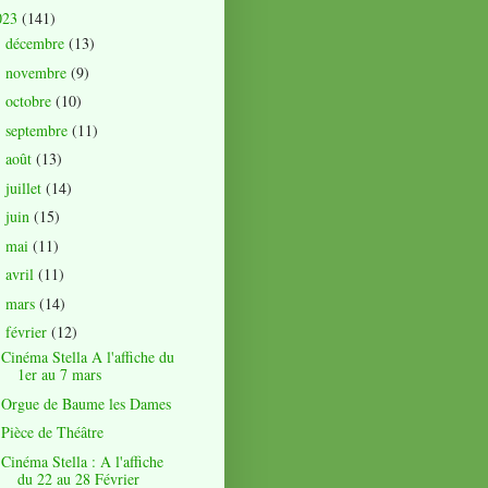
023
(141)
décembre
(13)
►
novembre
(9)
►
octobre
(10)
►
septembre
(11)
►
août
(13)
►
juillet
(14)
►
juin
(15)
►
mai
(11)
►
avril
(11)
►
mars
(14)
►
février
(12)
▼
Cinéma Stella A l'affiche du
1er au 7 mars
Orgue de Baume les Dames
Pièce de Théâtre
Cinéma Stella : A l'affiche
du 22 au 28 Février