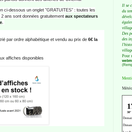
Il se 
ien ci-dessous un onglet "GRATUITES" : toutes les
du tem
e 2 ans sont données gratuitement
aux spectateurs
dévelo
e
.
égalem
villag
Des p
trié par ordre alphabétique et vendu au prix de
6€ la
des i
l'hist
villag
Pour 
ux affiches disponibles
webma
(Remp
Menti
Météo