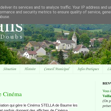
eliver its services and to analyze traffic. Your IP address and 
ormance and security metrics to ensure quality of service, gen
abuse.
Situation
Histoire
Conseil Municipal
Infos Pratiques
Li
BIEN
Vous ê
de Cinéma
Voill
(On p
ciation qui gère le Cinéma STELLA de Baume les
prése
t parfois donnent des affiches de Cinéma.