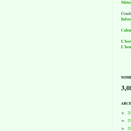
Mété
Condi
Infor
Calen
L'hor
L'heu
NOMB
3,0
ARCH
2
►
2
►
2
►