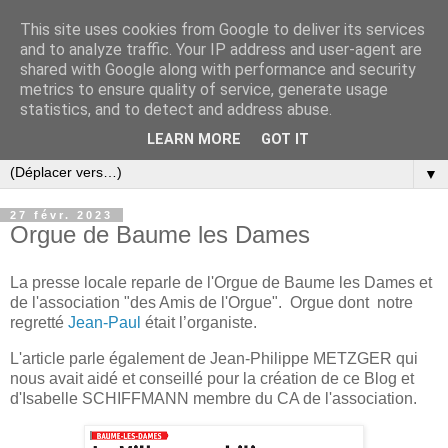
This site uses cookies from Google to deliver its services
and to analyze traffic. Your IP address and user-agent are
shared with Google along with performance and security
metrics to ensure quality of service, generate usage
statistics, and to detect and address abuse.
LEARN MORE
GOT IT
▼
27 févr. 2023
Orgue de Baume les Dames
La presse locale reparle de l'Orgue de Baume les Dames et
de l'association "des Amis de l'Orgue". Orgue dont notre
regretté
Jean-Paul
était l’organiste.
L'article parle également de Jean-Philippe METZGER qui
nous avait aidé et conseillé pour la création de ce Blog et
d'Isabelle SCHIFFMANN membre du CA de l'association.