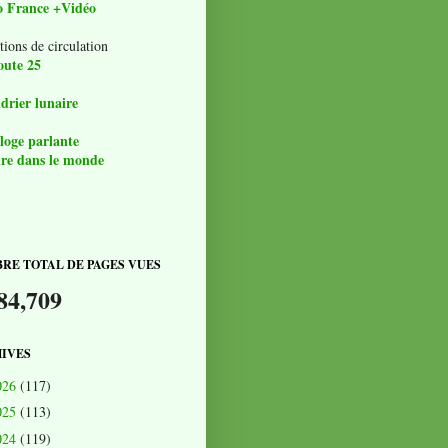
o France +Vidéo
tions de circulation
oute 25
drier lunaire
loge parlante
re dans le monde
RE TOTAL DE PAGES VUES
84,709
IVES
026
(117)
025
(113)
024
(119)