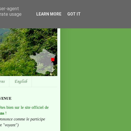
user-agent
erate usage
LEARN MORE
GOT IT
ens
English
VENUE
tes bien sur le site officiel de
ans
!
rononce comme le participe
nt "voyant")