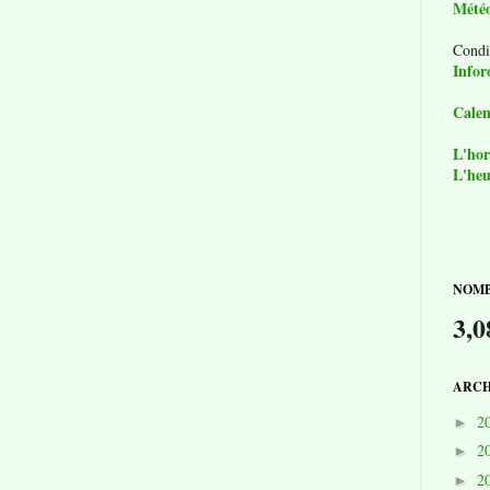
Mété
Condi
Infor
Calen
L'hor
L'heu
NOMB
3,0
ARCH
2
►
2
►
2
►