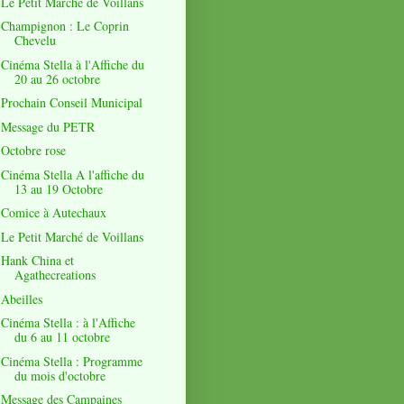
Le Petit Marché de Voillans
Champignon : Le Coprin
Chevelu
Cinéma Stella à l'Affiche du
20 au 26 octobre
Prochain Conseil Municipal
Message du PETR
Octobre rose
Cinéma Stella A l'affiche du
13 au 19 Octobre
Comice à Autechaux
Le Petit Marché de Voillans
Hank China et
Agathecreations
Abeilles
Cinéma Stella : à l'Affiche
du 6 au 11 octobre
Cinéma Stella : Programme
du mois d'octobre
Message des Campaines