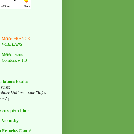
Météo FRANCE
VOILLANS
Météo Franc-
Comtoises- FB
pitations locales
 suisse
situer Voillans : voir "Infos
ques
")
 européen Pluie
Ventusky
o Franche-Comté