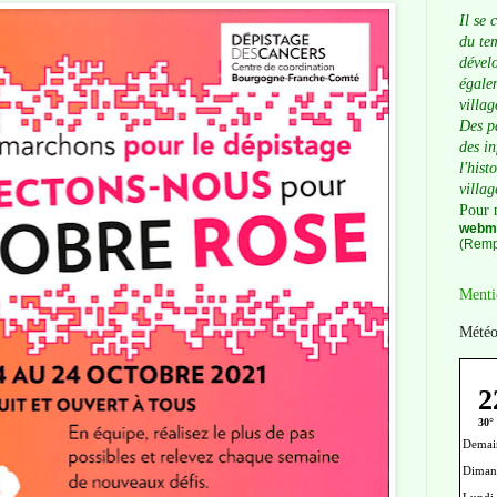
Il se 
du tem
dévelo
égalem
villag
Des p
des i
l'hist
villag
Pour 
webma
(Remp
Menti
Météo