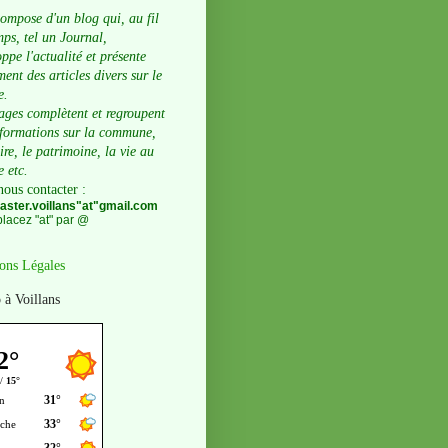
compose d'un blog qui, au fil
ps, tel un Journal,
ppe l'actualité et présente
ent des articles divers sur le
e.
ages complètent et regroupent
nformations sur la commune,
oire, le patrimoine, la vie au
e etc.
nous contacter
:
ster.voillans"at"gmail.com
lacez "at" par @
ons Légales
 à Voillans