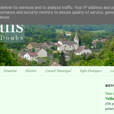
eliver its services and to analyze traffic. Your IP address and 
ormance and security metrics to ensure quality of service, gen
abuse.
Situation
Histoire
Conseil Municipal
Infos Pratiques
Li
BIEN
Vous ê
Voill
(On p
prése