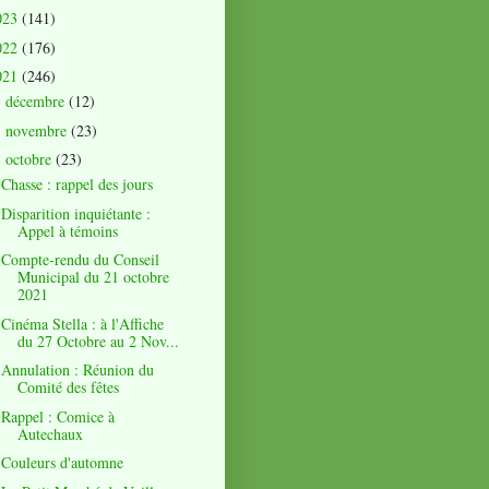
023
(141)
022
(176)
021
(246)
décembre
(12)
►
novembre
(23)
►
octobre
(23)
▼
Chasse : rappel des jours
Disparition inquiétante :
Appel à témoins
Compte-rendu du Conseil
Municipal du 21 octobre
2021
Cinéma Stella : à l'Affiche
du 27 Octobre au 2 Nov...
Annulation : Réunion du
Comité des fêtes
Rappel : Comice à
Autechaux
Couleurs d'automne