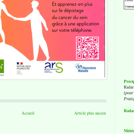
Préci
Radar
(
pour 
Prati
Radar
Accueil
Article plus ancien
Mété