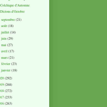
Colchique d'Automne
Dictons d'Octobre
septembre
(21)
►
août
(18)
►
juillet
(14)
►
juin
(29)
►
mai
(27)
►
avril
(17)
►
mars
(21)
►
février
(23)
►
janvier
(18)
►
020
(292)
019
(268)
018
(272)
017
(233)
016
(263)