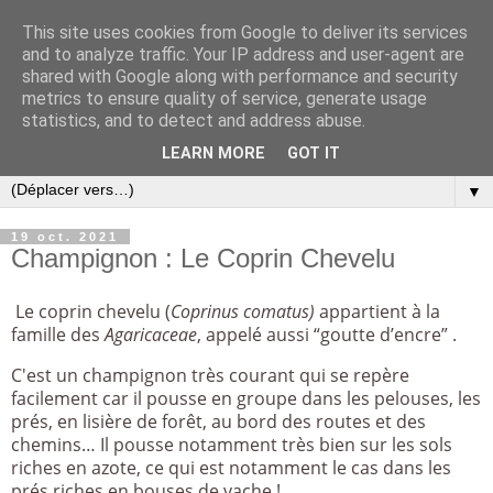
This site uses cookies from Google to deliver its services
and to analyze traffic. Your IP address and user-agent are
shared with Google along with performance and security
metrics to ensure quality of service, generate usage
statistics, and to detect and address abuse.
LEARN MORE
GOT IT
▼
19 oct. 2021
Champignon : Le Coprin Chevelu
Le coprin chevelu (
Coprinus comatus)
appartient à la
famille des
Agaricaceae
, appelé aussi “goutte d’encre” .
C'est un champignon très courant qui se repère
facilement car il pousse en groupe dans les pelouses, les
prés, en lisière de forêt, au bord des routes et des
chemins… Il pousse notamment très bien sur les sols
riches en azote, ce qui est notamment le cas dans les
prés riches en bouses de vache !