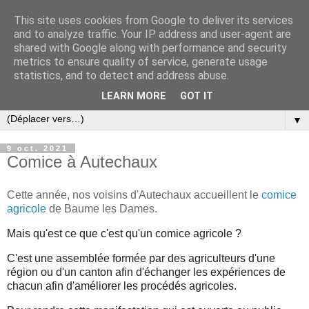
This site uses cookies from Google to deliver its services
and to analyze traffic. Your IP address and user-agent are
shared with Google along with performance and security
metrics to ensure quality of service, generate usage
statistics, and to detect and address abuse.
LEARN MORE
GOT IT
▼
9 oct. 2021
Comice à Autechaux
Cette année, nos voisins d'Autechaux accueillent le
comice
agricole
de Baume les Dames.
Mais qu'est ce que c'est qu'un comice agricole ?
C'est une assemblée formée par des agriculteurs d'une
région ou d'un canton afin d'échanger les expériences de
chacun afin d'améliorer les procédés agricoles.