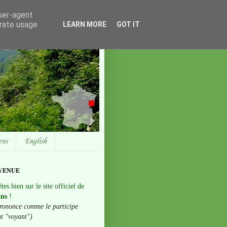
user-agent
erate usage
LEARN MORE
GOT IT
ens
English
VENUE
tes bien sur le site officiel de
ans
!
rononce comme le participe
nt "voyant")