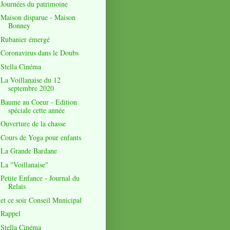
Journées du patrimoine
Maison disparue - Maison
Bonney
Rubanier émergé
Coronavirus dans le Doubs
Stella Cinéma
La Voillanaise du 12
septembre 2020
Baume au Coeur - Edition
spéciale cette année
Ouverture de la chasse
Cours de Yoga pour enfants
La Grande Bardane
La "Voillanaise"
Petite Enfance - Journal du
Relais
et ce soir Conseil Municipal
Rappel
Stella Cinéma