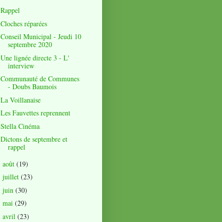
Rappel
Cloches réparées
Conseil Municipal - Jeudi 10
septembre 2020
Une lignée directe 3 - L'
interview
Communauté de Communes
- Doubs Baumois
La Voillanaise
Les Fauvettes reprennent
Stella Cinéma
Dictons de septembre et
rappel
août
(19)
►
juillet
(23)
►
juin
(30)
►
mai
(29)
►
avril
(23)
►