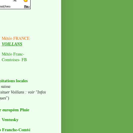
Météo FRANCE
VOILLANS
Météo Franc-
Comtoises- FB
pitations locales
 suisse
situer Voillans : voir "Infos
ques
")
 européen Pluie
Ventusky
o Franche-Comté