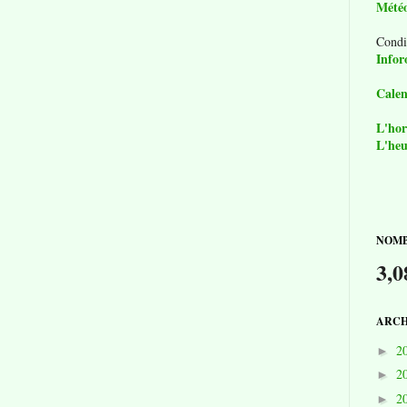
Mété
Condi
Infor
Calen
L'hor
L'heu
NOMB
3,0
ARCH
2
►
2
►
2
►