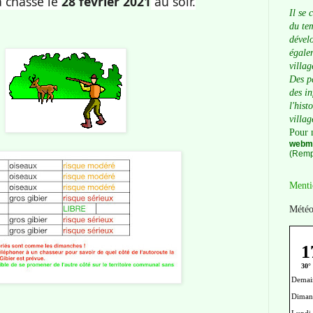
a chasse le
28 février 2021
au soir.
Il se 
du tem
dévelo
égalem
villag
Des p
des i
l'hist
villag
Pour 
webma
(Remp
Menti
Météo