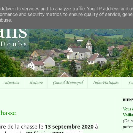
eliver its services and to analyze traffic. Your IP address and 
ormance and security metrics to ensure quality of service, gen
abuse.
Situation
Histoire
Conseil Municipal
Infos Pratiques
Li
BIEN
Vous ê
chasse
Voill
(On p
re de la chasse le
13 septembre 2020
à
prése