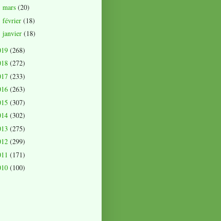
mars
(20)
►
février
(18)
►
janvier
(18)
►
019
(268)
018
(272)
017
(233)
016
(263)
015
(307)
014
(302)
013
(275)
012
(299)
011
(171)
010
(100)