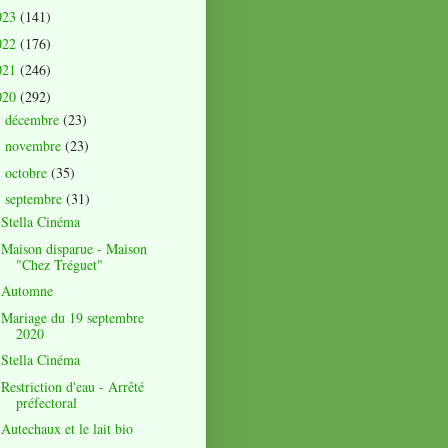
023
(141)
022
(176)
021
(246)
020
(292)
décembre
(23)
►
novembre
(23)
►
octobre
(35)
►
septembre
(31)
▼
Stella Cinéma
Maison disparue - Maison
"Chez Tréguet"
Automne
Mariage du 19 septembre
2020
Stella Cinéma
Restriction d'eau - Arrêté
préfectoral
Autechaux et le lait bio