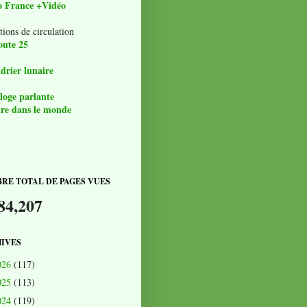
o France +Vidéo
tions de circulation
oute 25
drier lunaire
loge parlante
re dans le monde
RE TOTAL DE PAGES VUES
84,207
IVES
026
(117)
025
(113)
024
(119)