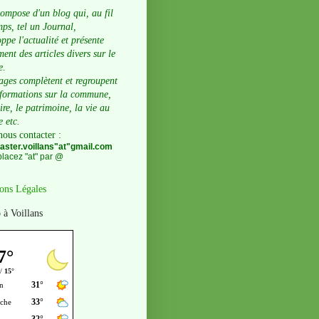
compose d'un blog qui, au fil
ps, tel un Journal,
ppe l'actualité et présente
ent des articles divers sur le
e.
ages complètent et regroupent
nformations sur la commune,
oire, le patrimoine, la vie au
e etc.
nous contacter
:
ster.voillans"at"gmail.com
lacez "at" par @
ons Légales
 à Voillans