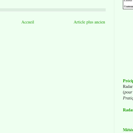
Accueil
Article plus ancien
Préci
Radar
(
pour 
Prati
Radar
Mété