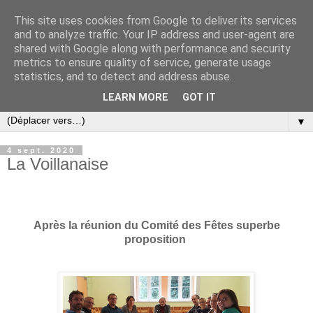
This site uses cookies from Google to deliver its services
and to analyze traffic. Your IP address and user-agent are
shared with Google along with performance and security
metrics to ensure quality of service, generate usage
statistics, and to detect and address abuse.
LEARN MORE
GOT IT
▼
4 sept. 2020
La Voillanaise
Après la réunion du Comité des Fêtes superbe
proposition