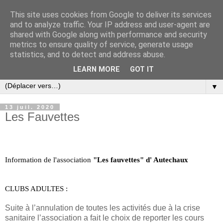
This site uses cookies from Google to deliver its services
and to analyze traffic. Your IP address and user-agent are
shared with Google along with performance and security
metrics to ensure quality of service, generate usage
statistics, and to detect and address abuse.
LEARN MORE
GOT IT
▼
13 juil. 2020
Les Fauvettes
Information de l'association 
"Les fauvettes" d' Autechaux
CLUBS ADULTES :
Suite à l’annulation de toutes les activités due à la crise
sanitaire l’association a fait le choix de reporter les cours