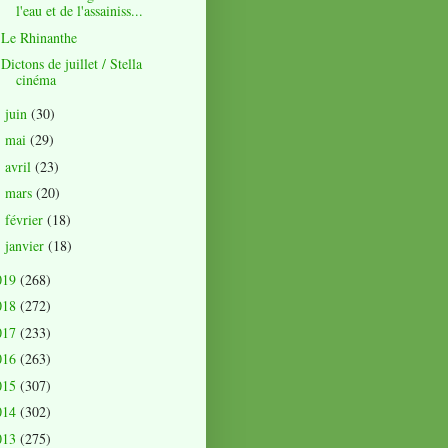
l'eau et de l'assainiss...
Le Rhinanthe
Dictons de juillet / Stella
cinéma
juin
(30)
►
mai
(29)
►
avril
(23)
►
mars
(20)
►
février
(18)
►
janvier
(18)
►
019
(268)
018
(272)
017
(233)
016
(263)
015
(307)
014
(302)
013
(275)