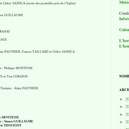
Mété
t Cédric SAJNICA (sortie des poubelles près de l’Eglise)
Condi
 Simon GUILLAUME
Infor
Calen
CORAJOD
L'hor
UVAGE
L'heu
: Alain PAUTHIER, Francis TAILLARD et Cédric SAJNICA
ire : Philippe MONTESSE
NOMB
CIN et Tess CORAJOD
 Titulaire : Alain PAUTHIER
ARCH
2
►
2
►
2
►
ippe MONTESSE
2
rie : Simon GUILLAUME
►
lvie THOUESNY