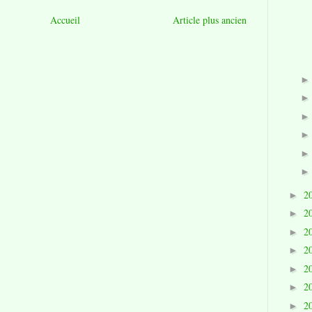
Accueil
Article plus ancien
2
►
2
►
2
►
2
►
2
►
2
►
2
►