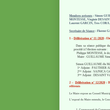
Membres présents
: Simon GUI
MONTESSE, Virginie DESAINT
Laurent GARCIN, Tess CORA
Secrétaire de Séance
: Florent
G
1 –
Délibération n° 11 /2020
: El
Dans sa séance publique du
procédé à l’élection suivante :
Philippe MONTESSE, le doyen
Maire : GUILLAUME Simo
Simon GUILLAUME élu Maire a
1
Adjoint : PAUTHIER Ala
er
2
Adjoint : SAJNICA Cédr
ème
3
Adjoint : DESAINT Virg
ème
2 –
Délibération n° 12/2020
: D
référents
Le Maire expose au Conseil Municipa
L’exposé du Maire entendu, le Conse
Communauté de Commune