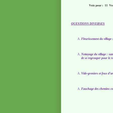
Voix pour : 11
Voi
QUESTIONS DIVERSES
Fleurissement du village
Nettoyage du village : sa
de se regrouper pour le r
Vide-greniers et feux d’ar
Fauchage des chemins 