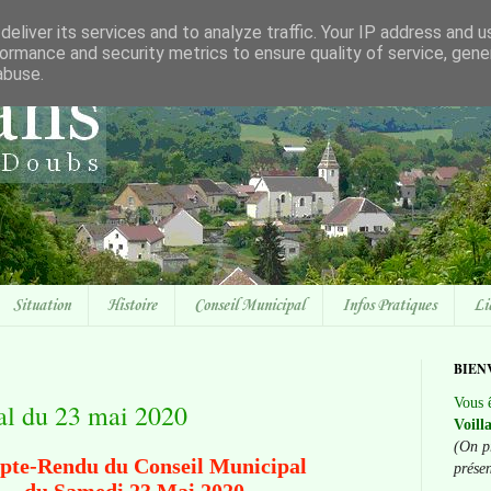
eliver its services and to analyze traffic. Your IP address and 
ormance and security metrics to ensure quality of service, gen
abuse.
Situation
Histoire
Conseil Municipal
Infos Pratiques
Li
BIEN
Vous ê
al du 23 mai 2020
Voill
(On p
te-Rendu du Conseil Municipal
prése