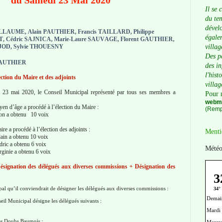
du Samedi 23 Mai 2020
Il se 
du tem
dévelo
LLAUME, Alain PAUTHIER, Francis TAILLARD, Philippe
égalem
, Cédric SAJNICA, Marie-Laure SAUVAGE, Florent GAUTHIER,
JOD, Sylvie THOUESNY
villag
Des p
AUTHIER
des i
l'hist
ection du Maire et des adjoints
villag
 23 mai 2020, le Conseil Municipal représenté par tous ses membres a
Pour 
webma
 d’âge a procédé à l’élection du Maire :
(Remp
n a obtenu
1
10 voix
 procédé à l’élection des adjoints :
Menti
in a obtenu 10 voix
ic a obtenu 6 voix
Météo
inie a obtenu 6 voix
ésignation des délégués aux diverses commissions + Désignation des
l qu’il conviendrait de désigner les délégués aux diverses commissions :
il Municipal désigne les délégués suivants :
s Doubs Baumois
: