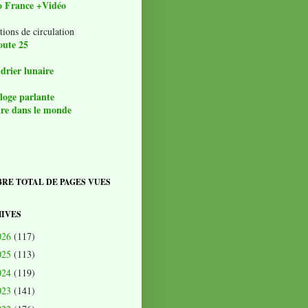
o France +Vidéo
tions de circulation
oute 25
drier lunaire
loge parlante
re dans le monde
RE TOTAL DE PAGES VUES
IVES
026
(117)
025
(113)
024
(119)
023
(141)