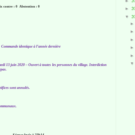
2
►
x contre :
0
Abstention : 0
2
►
2
▼
 : Commande identique à l’année dernière
medi 13 juin 2020 – Ouvert à toutes les personnes du village. Interdiction
epas.
tifices sont annulés.
communaux.
Séance levée à 23h14