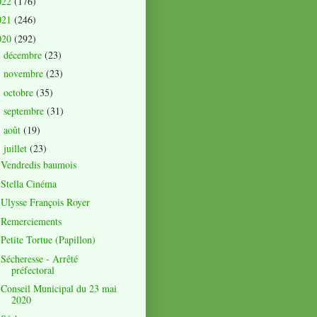
022
(176)
021
(246)
020
(292)
décembre
(23)
►
novembre
(23)
►
octobre
(35)
►
septembre
(31)
►
août
(19)
►
juillet
(23)
▼
Vendredis baumois
Stella Cinéma
Ulysse François Royer
Remerciements
Petite Tortue (Papillon)
Sécheresse - Arrêté
préfectoral
Conseil Municipal du 23 mai
2020