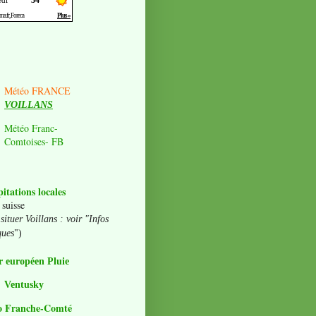
Météo FRANCE
VOILLANS
Météo Franc-
Comtoises- FB
pitations locales
 suisse
situer Voillans : voir "Infos
ques
")
 européen Pluie
Ventusky
o Franche-Comté