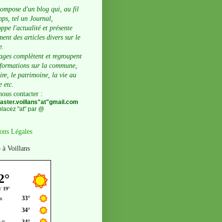
compose d'un blog qui, au fil
ps, tel un Journal,
ppe l'actualité et présente
ent des articles divers sur le
e.
ages complètent et regroupent
nformations sur la commune,
oire, le patrimoine, la vie au
e etc.
nous contacter
:
ster.voillans"at"gmail.com
lacez "at" par @
ons Légales
 à Voillans