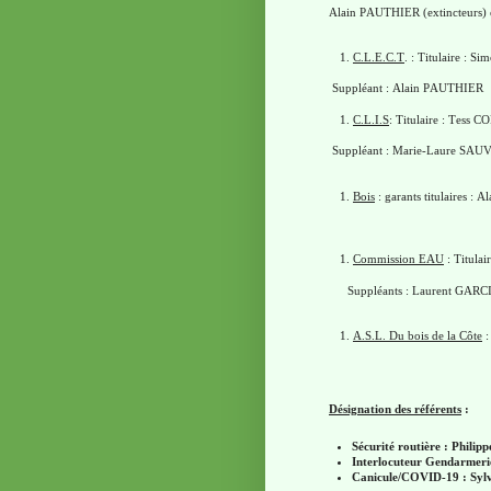
Alain PAUTHIER (extincteurs) e
C.L.E.C.T
. : Titulaire :
Suppléant : Alain PAUTHIER
C.L.I.S
: Titulaire : Tess 
Suppléant : Marie-Laure SA
Bois
: garants titulaires 
Commission EAU
: Titula
Suppléants : Laurent GAR
A.S.L. Du bois de la Côte
:
Désignation des référents
:
Sécurité routière : Phil
Interlocuteur Gendarme
Canicule/COVID-19 : Sy