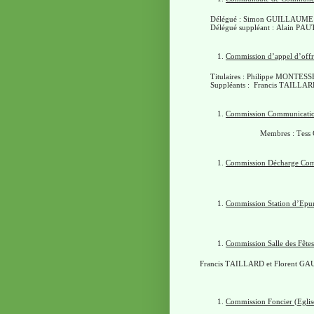
Délégué : Simon GUILLAUME
Délégué suppléant : Alain PA
Commission d’appel d’offr
Titulaires : Philippe MONTE
Suppléants : Francis TAILLA
Commission Communicati
Membres : Tess
Commission Décharge Co
Commission Station d’Epur
Commission Salle des Fêtes
Francis TAILLARD et Florent G
Commission Foncier (Eglis