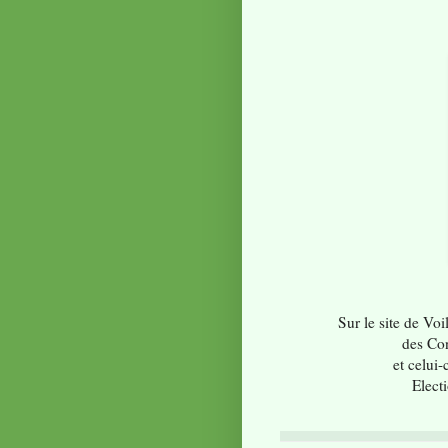
Sur le site de Vo
des Co
et celui-
Elect