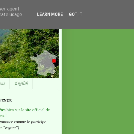
user-agent
erate usage
LEARN MORE
GOT IT
ens
English
VENUE
tes bien sur le site officiel de
ans
!
rononce comme le participe
nt "voyant")