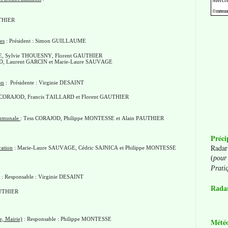
UTHIER
es
: Président : Simon GUILLAUME
SSE, Sylvie THOUESNY, Florent GAUTHIER
RD, Laurent GARCIN et Marie-Laure SAUVAGE
on
: Présidente : Virginie DESAINT
 CORAJOD, Francis TAILLARD et Florent GAUTHIER
mmunale
: Tess CORAJOD, Philippe MONTESSE et Alain PAUTHIER
Préci
Radar
ation
: Marie-Laure SAUVAGE, Cédric SAJNICA et Philippe MONTESSE
(
pour 
Prati
: Responsable : Virginie DESAINT
Radar
AUTHIER
e, Mairie)
: Responsable : Philippe MONTESSE
Mété