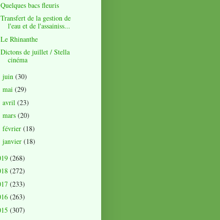
Quelques bacs fleuris
Transfert de la gestion de
l'eau et de l'assainiss...
Le Rhinanthe
Dictons de juillet / Stella
cinéma
juin
(30)
►
mai
(29)
►
avril
(23)
►
mars
(20)
►
février
(18)
►
janvier
(18)
►
019
(268)
018
(272)
017
(233)
016
(263)
015
(307)