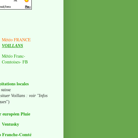
Météo FRANCE
VOILLANS
Météo Franc-
Comtoises- FB
pitations locales
 suisse
situer Voillans : voir "Infos
ques
")
 européen Pluie
Ventusky
o Franche-Comté