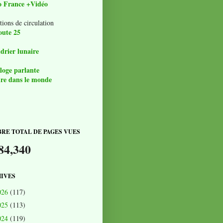
o France +Vidéo
tions de circulation
oute 25
drier lunaire
loge parlante
re dans le monde
RE TOTAL DE PAGES VUES
84,340
IVES
026
(117)
025
(113)
024
(119)