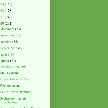
023
(141)
022
(176)
021
(246)
020
(292)
décembre
(23)
►
novembre
(23)
►
octobre
(35)
►
septembre
(31)
►
août
(19)
►
juillet
(23)
▼
Vendredis baumois
Stella Cinéma
Ulysse François Royer
Remerciements
Petite Tortue (Papillon)
Sécheresse - Arrêté
préfectoral