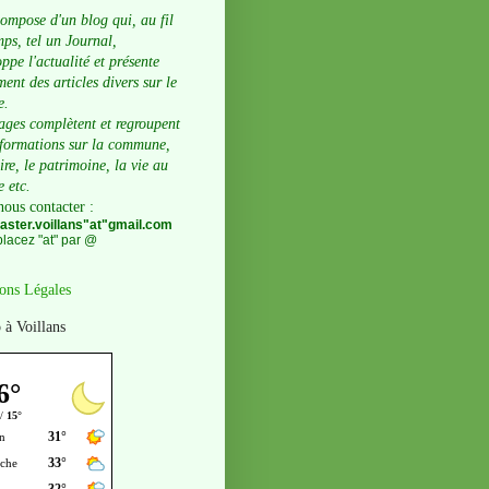
compose d'un blog qui, au fil
ps, tel un Journal,
ppe l'actualité et présente
ent des articles divers sur le
e.
ages complètent et regroupent
nformations sur la commune,
oire, le patrimoine, la vie au
e etc.
nous contacter
:
ster.voillans"at"gmail.com
lacez "at" par @
ons Légales
 à Voillans