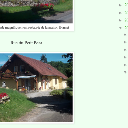
2
►
2
►
2
►
2
çade magnifiquement restaurée de la maison Bonnet
▼
Rue du Petit Pont.