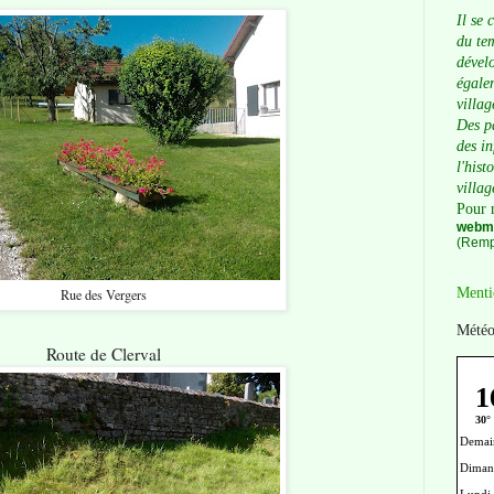
Il se 
du tem
dévelo
égalem
villag
Des p
des i
l'hist
villag
Pour 
webma
(Remp
Menti
Rue des Vergers
Météo
Route de Clerval