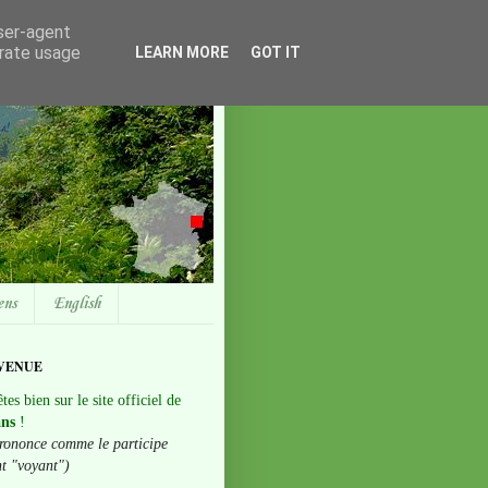
user-agent
erate usage
LEARN MORE
GOT IT
ens
English
VENUE
tes bien sur le site officiel de
ans
!
rononce comme le participe
nt "voyant")