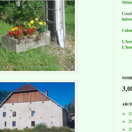
Mété
Condi
Infor
Calen
L'hor
L'heu
NOMB
3,0
ARCH
2
►
2
►
2
►