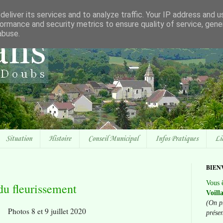
eliver its services and to analyze traffic. Your IP address and 
ormance and security metrics to ensure quality of service, gen
abuse.
Situation
Histoire
Conseil Municipal
Infos Pratiques
Li
BIEN
Vous ê
du fleurissement
Voill
(On p
Photos 8 et 9 juillet 2020
prése