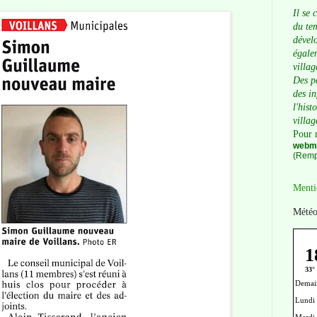
Il se 
du tem
dévelo
égalem
villag
Des p
des i
l'hist
villag
Pour 
webma
(Remp
Menti
Météo