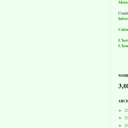
Mété
Condi
Infor
Calen
L'hor
L'heu
NOMB
3,0
ARCH
2
►
2
►
2
►