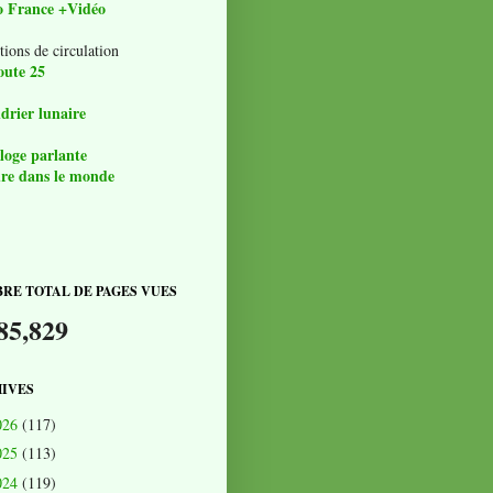
o France +Vidéo
tions de circulation
oute 25
drier lunaire
loge parlante
re dans le monde
RE TOTAL DE PAGES VUES
85,829
IVES
026
(117)
025
(113)
024
(119)