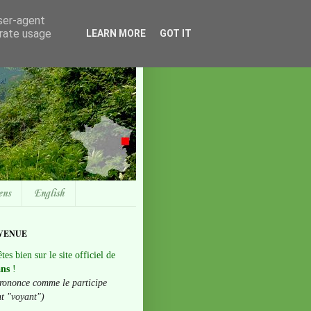
user-agent
erate usage
LEARN MORE
GOT IT
ens
English
VENUE
tes bien sur le site officiel de
ans
!
rononce comme le participe
nt "voyant")