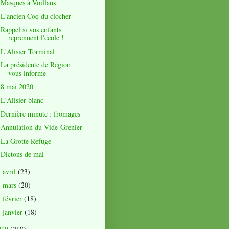
Masques à Voillans
L'ancien Coq du clocher
Rappel si vos enfants
reprennent l'école !
L'Alisier Torminal
La présidente de Région
vous informe
8 mai 2020
L'Alisier blanc
Dernière minute : fromages
Annulation du Vide-Grenier
La Grotte Refuge
Dictons de mai
avril
(23)
►
mars
(20)
►
février
(18)
►
janvier
(18)
►