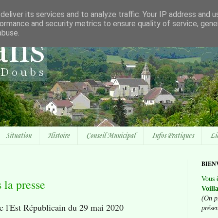
eliver its services and to analyze traffic. Your IP address and 
ormance and security metrics to ensure quality of service, gen
abuse.
Situation
Histoire
Conseil Municipal
Infos Pratiques
Li
BIEN
Vous ê
 la presse
Voill
(On p
de l'Est Républicain du 29 mai 2020
prése