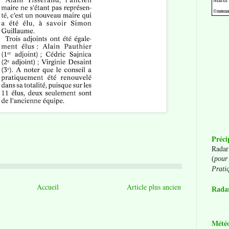
Préci
Radar
(
pour 
Prati
Accueil
Article plus ancien
Radar
Mété