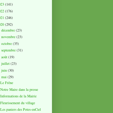
023
(141)
022
(176)
021
(246)
020
(292)
décembre
(23)
►
novembre
(23)
►
octobre
(35)
►
septembre
(31)
►
août
(19)
►
juillet
(23)
►
juin
(30)
►
mai
(29)
▼
Le Frêne
Notre Maire dans la presse
Informations de la Mairie
Fleurissement du village
Les paniers des Potes-enCiel