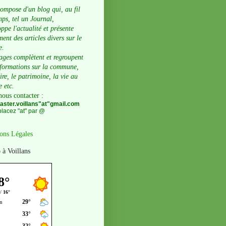
compose d'un blog qui, au fil
ps, tel un Journal,
ppe l'actualité et présente
ent des articles divers sur le
e.
ages complètent et regroupent
nformations sur la commune,
oire, le patrimoine, la vie au
e etc.
nous contacter
:
ster.voillans"at"gmail.com
lacez "at" par @
ons Légales
 à Voillans