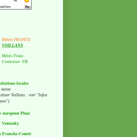
Météo FRANCE
VOILLANS
Météo Franc-
Comtoises- FB
pitations locales
 suisse
situer Voillans : voir "Infos
ques
")
 européen Pluie
Ventusky
o Franche-Comté