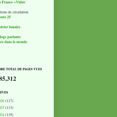
o France +Vidéo
tions de circulation
oute 25
drier lunaire
loge parlante
re dans le monde
RE TOTAL DE PAGES VUES
85,312
IVES
026
(117)
025
(113)
024
(119)