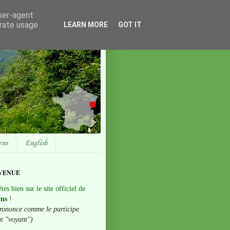
user-agent
erate usage
LEARN MORE
GOT IT
ens
English
VENUE
tes bien sur le site officiel de
ans
!
rononce comme le participe
nt "voyant")