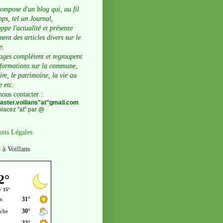
compose d'un blog qui, au fil
ps, tel un Journal,
ppe l'actualité et présente
ent des articles divers sur le
e.
ages complètent et regroupent
nformations sur la commune,
oire, le patrimoine, la vie au
e etc.
nous contacter
:
ster.voillans"at"gmail.com
lacez "at" par @
ons Légales
 à Voillans