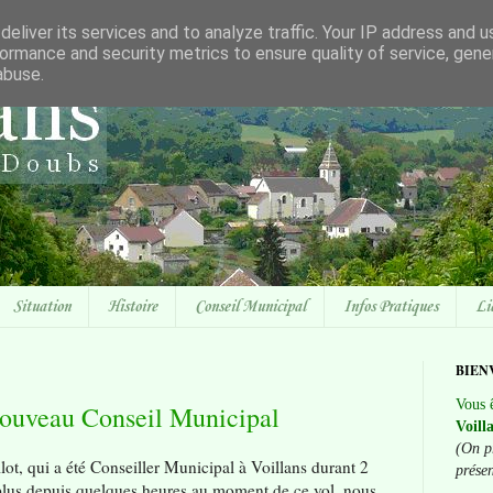
eliver its services and to analyze traffic. Your IP address and 
ormance and security metrics to ensure quality of service, gen
abuse.
Situation
Histoire
Conseil Municipal
Infos Pratiques
Li
BIEN
Vous ê
nouveau Conseil Municipal
Voill
(On p
ot, qui a été Conseiller Municipal à Voillans durant 2
prése
 plus depuis quelques heures au moment de ce vol, nous