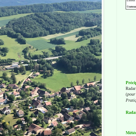
Préci
Radar
(
pour 
Prati
Radar
Mété