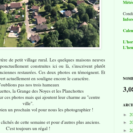
Mété
Condi
Infor
Calen
L'hor
L'heu
tère de petit village rural. Les quelques maisons neuves
ponctuellement construites ici ou là, s'inscrivent plutôt
nciennes restaurées. Ces deux photos en témoignent. Et
vert actuellement en souligne encore le caractère.
NOMB
'oublions pas nos trois hameaux
3,0
ettes, la Grange des Noyes et les Planchottes
sur ces photos mais qui ajoutent leur charme au "centre
ville".
ARCH
bien un prochain vol pour nous les photographier !
2
►
clichés de cette semaine et pour d'autres plus anciens.
2
►
C'est toujours un régal !
2
►