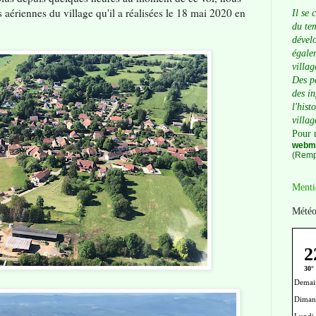
 aériennes du village qu'il a réalisées le 18 mai 2020 en
Il se 
du tem
dévelo
égalem
villag
Des p
des i
l'hist
villag
Pour 
webma
(Remp
Menti
Météo