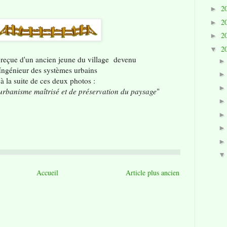
2
►
2
►
2
►
2
▼
 reçue d'un ancien jeune du village devenu
Ingénieur des systèmes urbains
à la suite de ces deux photos :
rbanisme maîtrisé et de préservation du paysage
"
Accueil
Article plus ancien