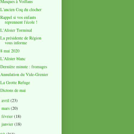
Masques à Voillans
L'ancien Coq du clocher
Rappel si vos enfants
reprennent l'école !
L'Alisier Torminal
La présidente de Région
vous informe
8 mai 2020
L'Alisier blanc
Dernière minute : fromages
Annulation du Vide-Grenier
La Grotte Refuge
Dictons de mai
avril
(23)
►
mars
(20)
►
février
(18)
►
janvier
(18)
►