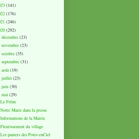
023
(141)
022
(176)
021
(246)
020
(292)
décembre
(23)
►
novembre
(23)
►
octobre
(35)
►
septembre
(31)
►
août
(19)
►
juillet
(23)
►
juin
(30)
►
mai
(29)
▼
Le Frêne
Notre Maire dans la presse
Informations de la Mairie
Fleurissement du village
Les paniers des Potes-enCiel