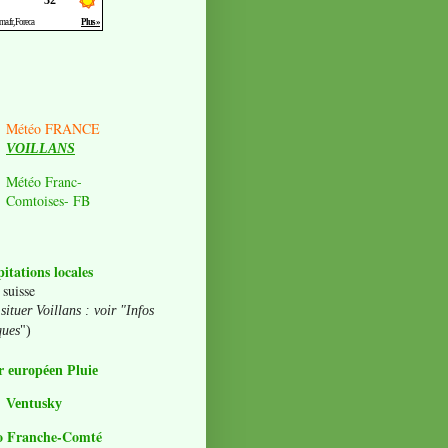
Météo FRANCE
VOILLANS
Météo Franc-
Comtoises- FB
pitations locales
 suisse
situer Voillans : voir "Infos
ques
")
 européen Pluie
Ventusky
o Franche-Comté