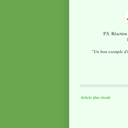
P.S. Réaction
"
Un bon exemple d'u
Article plus récent