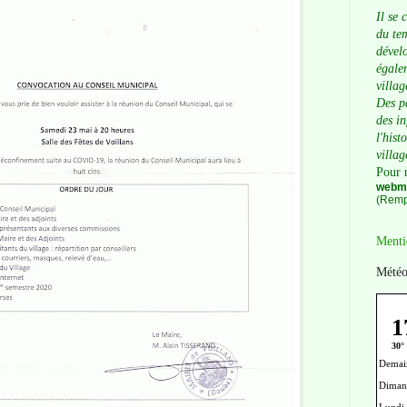
Il se 
du tem
dévelo
égalem
villag
Des p
des i
l'hist
villag
Pour 
webma
(Remp
Menti
Météo