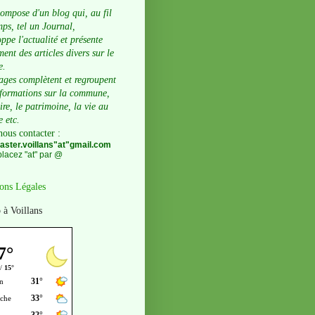
compose d'un blog qui, au fil
ps, tel un Journal,
ppe l'actualité et présente
ent des articles divers sur le
e.
ages complètent et regroupent
nformations sur la commune,
oire, le patrimoine, la vie au
e etc.
nous contacter
:
ster.voillans"at"gmail.com
lacez "at" par @
ons Légales
 à Voillans