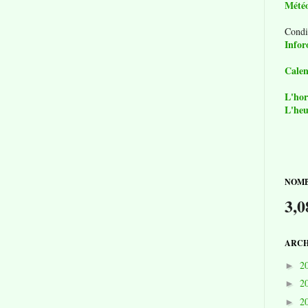
Mété
Condi
Infor
Calen
L'hor
L'heu
NOMB
3,0
ARCH
2
►
2
►
2
►