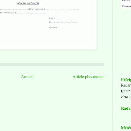
Accueil
Article plus ancien
Préci
Radar
(
pour 
Prati
Radar
Mété