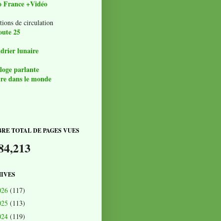
o France +Vidéo
tions de circulation
oute 25
drier lunaire
loge parlante
re dans le monde
RE TOTAL DE PAGES VUES
84,213
IVES
026
(117)
025
(113)
024
(119)