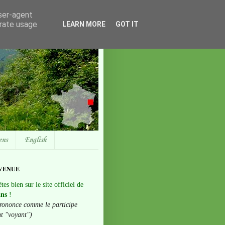
user-agent
erate usage
LEARN MORE
GOT IT
ens
English
VENUE
tes bien sur le site officiel de
ans
!
rononce comme le participe
nt "voyant")