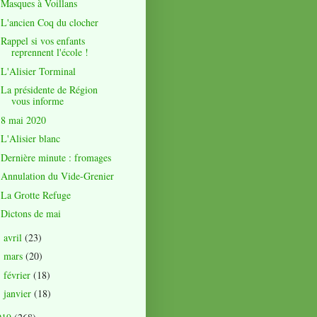
Masques à Voillans
L'ancien Coq du clocher
Rappel si vos enfants
reprennent l'école !
L'Alisier Torminal
La présidente de Région
vous informe
8 mai 2020
L'Alisier blanc
Dernière minute : fromages
Annulation du Vide-Grenier
La Grotte Refuge
Dictons de mai
avril
(23)
►
mars
(20)
►
février
(18)
►
janvier
(18)
►