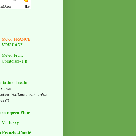
Météo FRANCE
VOILLANS
Météo Franc-
Comtoises- FB
pitations locales
 suisse
situer Voillans : voir "Infos
ques
")
 européen Pluie
Ventusky
o Franche-Comté