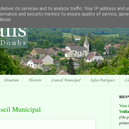
eliver its services and to analyze traffic. Your IP address and 
ormance and security metrics to ensure quality of service, gen
abuse.
Situation
Histoire
Conseil Municipal
Infos Pratiques
Li
BIEN
Vous ê
seil Municipal
Voill
(On p
prése