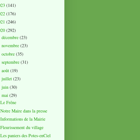
023
(141)
022
(176)
021
(246)
020
(292)
décembre
(23)
►
novembre
(23)
►
octobre
(35)
►
septembre
(31)
►
août
(19)
►
juillet
(23)
►
juin
(30)
►
mai
(29)
▼
Le Frêne
Notre Maire dans la presse
Informations de la Mairie
Fleurissement du village
Les paniers des Potes-enCiel