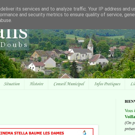
eliver its services and to analyze traffic. Your IP address and 
ormance and security metrics to ensure quality of service, gen
abuse.
Situation
Histoire
Conseil Municipal
Infos Pratiques
Li
BIEN
Vous ê
Voill
(On p
prése