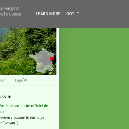
user-agent
erate usage
LEARN MORE
GOT IT
ens
English
VENUE
tes bien sur le site officiel de
ans
!
rononce comme le participe
nt "voyant")