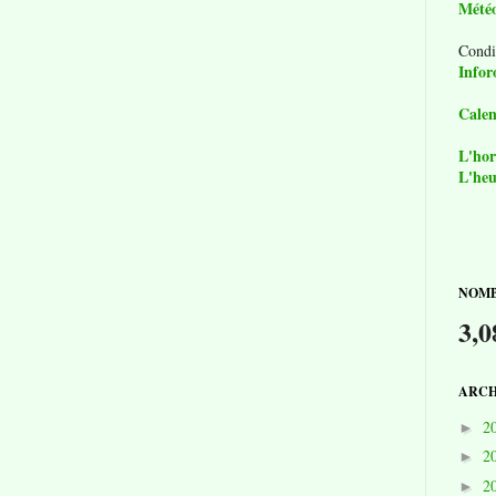
Mété
Condi
Infor
Calen
L'hor
L'heu
NOMB
3,0
ARCH
2
►
2
►
2
►