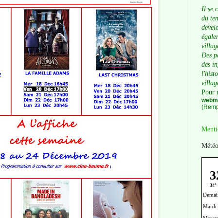
Il se 
du tem
dévelo
égalem
villag
Des p
des i
l'hist
villag
Pour 
webma
(Remp
Menti
Météo