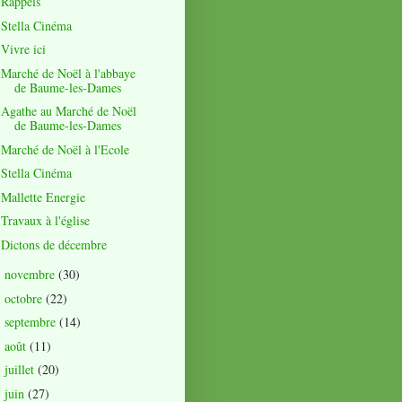
Rappels
Stella Cinéma
Vivre ici
Marché de Noël à l'abbaye
de Baume-les-Dames
Agathe au Marché de Noël
de Baume-les-Dames
Marché de Noël à l'Ecole
Stella Cinéma
Mallette Energie
Travaux à l'église
Dictons de décembre
novembre
(30)
►
octobre
(22)
►
septembre
(14)
►
août
(11)
►
juillet
(20)
►
juin
(27)
►