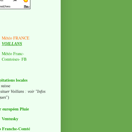
Météo FRANCE
VOILLANS
Météo Franc-
Comtoises- FB
pitations locales
 suisse
situer Voillans : voir "Infos
ques
")
 européen Pluie
Ventusky
o Franche-Comté