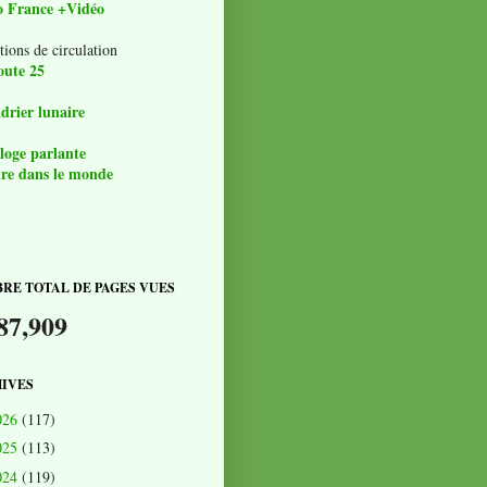
o France +Vidéo
tions de circulation
oute 25
drier lunaire
loge parlante
re dans le monde
RE TOTAL DE PAGES VUES
87,909
IVES
026
(117)
025
(113)
024
(119)