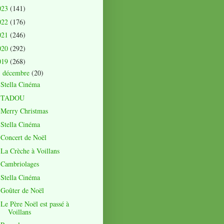
023
(141)
022
(176)
021
(246)
020
(292)
019
(268)
décembre
(20)
▼
Stella Cinéma
TADOU
Merry Christmas
Stella Cinéma
Concert de Noël
La Crèche à Voillans
Cambriolages
Stella Cinéma
Goûter de Noël
Le Père Noël est passé à
Voillans