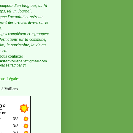
compose d'un blog qui, au fil
ps, tel un Journal,
ppe l'actualité et présente
ent des articles divers sur le
e.
ages complètent et regroupent
nformations sur la commune,
oire, le patrimoine, la vie au
e etc.
nous contacter
:
ster.voillans"at"gmail.com
lacez "at" par @
ons Légales
 à Voillans