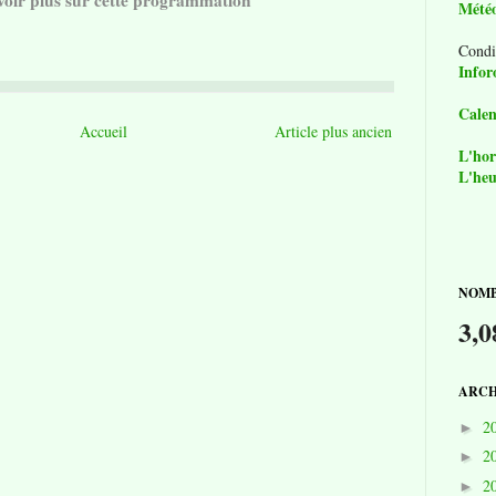
voir plus sur cette programmation
Mété
Condi
Infor
Calen
Accueil
Article plus ancien
L'hor
L'heu
NOMB
3,0
ARCH
2
►
2
►
2
►