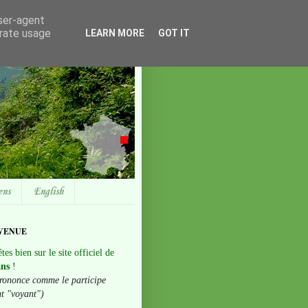
user-agent
erate usage
LEARN MORE
GOT IT
ens
English
VENUE
tes bien sur le site officiel de
ans
!
rononce comme le participe
nt "voyant")