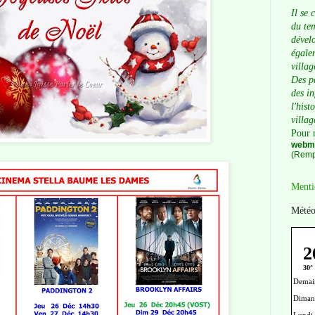
Il se 
du tem
dévelo
égalem
villag
Des p
des i
l'hist
villag
Pour 
webma
(Remp
Menti
Météo