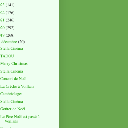
023
(141)
022
(176)
021
(246)
020
(292)
019
(268)
décembre
(20)
▼
Stella Cinéma
TADOU
Merry Christmas
Stella Cinéma
Concert de Noël
La Crèche à Voillans
Cambriolages
Stella Cinéma
Goûter de Noël
Le Père Noël est passé à
Voillans