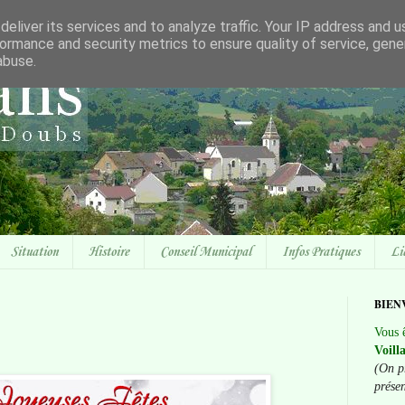
eliver its services and to analyze traffic. Your IP address and 
ormance and security metrics to ensure quality of service, gen
abuse.
Situation
Histoire
Conseil Municipal
Infos Pratiques
Li
BIEN
Vous ê
Voill
(On p
prése