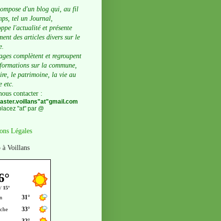
compose d'un blog qui, au fil
ps, tel un Journal,
ppe l'actualité et présente
ent des articles divers sur le
e.
ages complètent et regroupent
nformations sur la commune,
oire, le patrimoine, la vie au
e etc.
nous contacter
:
ster.voillans"at"gmail.com
lacez "at" par @
ons Légales
 à Voillans