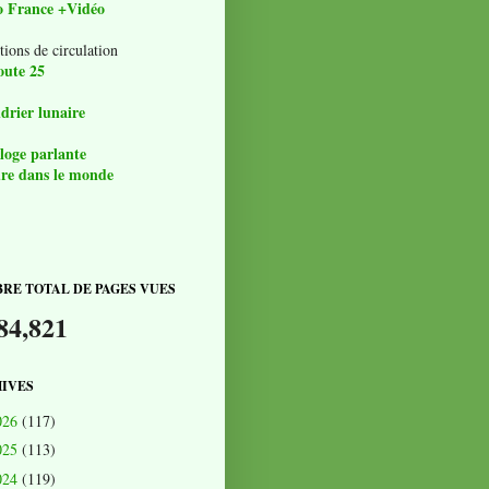
o France +Vidéo
tions de circulation
oute 25
drier lunaire
loge parlante
re dans le monde
RE TOTAL DE PAGES VUES
84,821
IVES
026
(117)
025
(113)
024
(119)