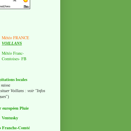
Météo FRANCE
VOILLANS
Météo Franc-
Comtoises- FB
pitations locales
 suisse
situer Voillans : voir "Infos
ques
")
 européen Pluie
Ventusky
o Franche-Comté