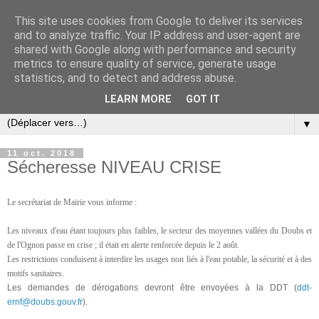
This site uses cookies from Google to deliver its services
and to analyze traffic. Your IP address and user-agent are
shared with Google along with performance and security
metrics to ensure quality of service, generate usage
statistics, and to detect and address abuse.
LEARN MORE
GOT IT
▼
11 oct. 2018
Sécheresse NIVEAU CRISE
Le secrétariat de Mairie vous informe :
Les niveaux d'eau étant toujours plus faibles, le secteur des moyennes vallées du Doubs et
de l'Ognon passe en crise ; il était en alerte renforcée depuis le 2 août.
Les restrictions conduisent à interdire les usages non liés à l'eau potable, la sécurité et à des
motifs sanitaires.
Les demandes de dérogations devront être envoyées à la DDT (
ddt-
ernf@doubs.gouv.fr
).