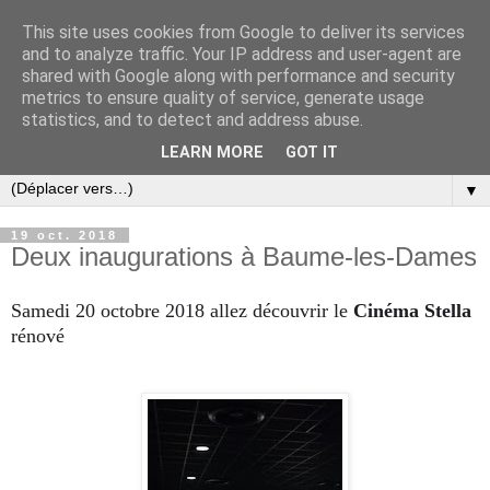
This site uses cookies from Google to deliver its services
and to analyze traffic. Your IP address and user-agent are
shared with Google along with performance and security
metrics to ensure quality of service, generate usage
statistics, and to detect and address abuse.
LEARN MORE
GOT IT
▼
19 oct. 2018
Deux inaugurations à Baume-les-Dames
Samedi 20 octobre 2018 allez découvrir le
Cinéma Stella
rénové