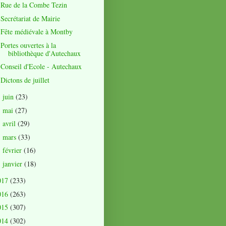
Rue de la Combe Tezin
Secrétariat de Mairie
Fête médiévale à Montby
Portes ouvertes à la
bibliothèque d'Autechaux
Conseil d'Ecole - Autechaux
Dictons de juillet
juin
(23)
►
mai
(27)
►
avril
(29)
►
mars
(33)
►
février
(16)
►
janvier
(18)
►
017
(233)
016
(263)
015
(307)
014
(302)