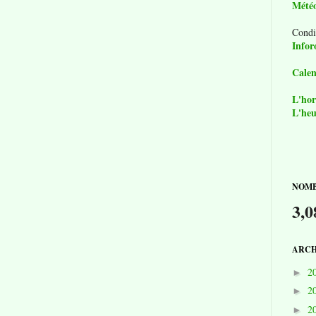
Mété
Condi
Infor
Calen
L'hor
L'heu
NOMB
3,0
ARCH
2
►
2
►
2
►