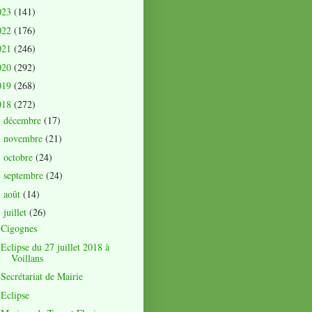
023
(141)
022
(176)
021
(246)
020
(292)
019
(268)
018
(272)
décembre
(17)
►
novembre
(21)
►
octobre
(24)
►
septembre
(24)
►
août
(14)
►
juillet
(26)
▼
Cigognes
Eclipse du 27 juillet 2018 à
Voillans
Secrétariat de Mairie
Eclipse