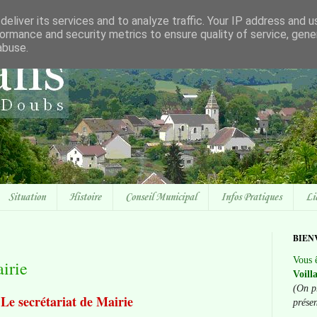
eliver its services and to analyze traffic. Your IP address and 
ormance and security metrics to ensure quality of service, gen
abuse.
Situation
Histoire
Conseil Municipal
Infos Pratiques
Li
BIEN
Vous ê
irie
Voill
(On p
Le secrétariat de Mairie
prése