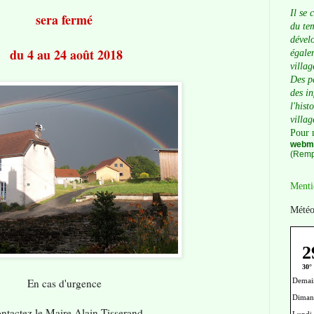
Il se 
sera fermé
du tem
dévelo
du 4 au 24 août 2018
égalem
villag
Des p
des i
l'hist
villag
Pour 
webma
(Remp
Menti
Météo
En cas d'urgence
ntactez le Maire Alain Tisserand