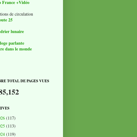
o France +Vidéo
tions de circulation
oute 25
drier lunaire
loge parlante
re dans le monde
RE TOTAL DE PAGES VUES
85,152
IVES
026
(117)
025
(113)
024
(119)