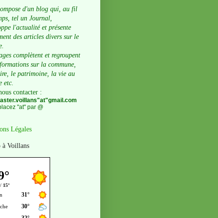
compose d'un blog qui, au fil
ps, tel un Journal,
ppe l'actualité et présente
ent des articles divers sur le
e.
ages complètent et regroupent
nformations sur la commune,
oire, le patrimoine, la vie au
e etc.
nous contacter
:
ster.voillans"at"gmail.com
lacez "at" par @
ons Légales
 à Voillans