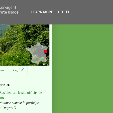
user-agent
erate usage
LEARN MORE
GOT IT
ens
English
VENUE
tes bien sur le site officiel de
ans
!
rononce comme le participe
nt "voyant")