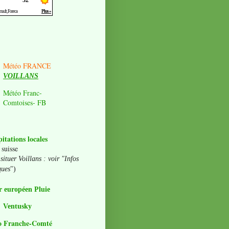
Météo FRANCE
VOILLANS
Météo Franc-
Comtoises- FB
pitations locales
 suisse
situer Voillans : voir "Infos
ques
")
 européen Pluie
Ventusky
o Franche-Comté