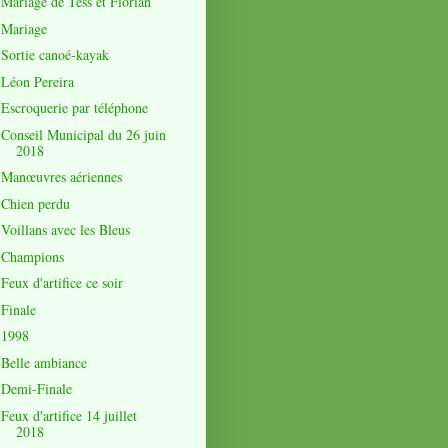
Mariage de Tess et Florian
Mariage
Sortie canoé-kayak
Léon Pereira
Escroquerie par téléphone
Conseil Municipal du 26 juin
2018
Manœuvres aériennes
Chien perdu
Voillans avec les Bleus
Champions
Feux d'artifice ce soir
Finale
1998
Belle ambiance
Demi-Finale
Feux d'artifice 14 juillet
2018