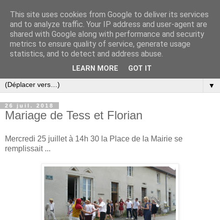
This site uses cookies from Google to deliver its services
and to analyze traffic. Your IP address and user-agent are
shared with Google along with performance and security
metrics to ensure quality of service, generate usage
statistics, and to detect and address abuse.
LEARN MORE
GOT IT
▼
26 juil. 2018
Mariage de Tess et Florian
Mercredi 25 juillet à 14h 30 la Place de la Mairie se
remplissait ...