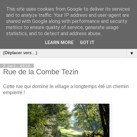
This site uses cookies from Google to deliver its services
and to analyze traffic. Your IP address and user-agent are
shared with Google along with performance and security
metrics to ensure quality of service, generate usage
statistics, and to detect and address abuse.
LEARN MORE
GOT IT
▼
7 juil. 2018
Rue de la Combe Tezin
Cette rue qui domine le village a longtemps été un chemin
empierré !