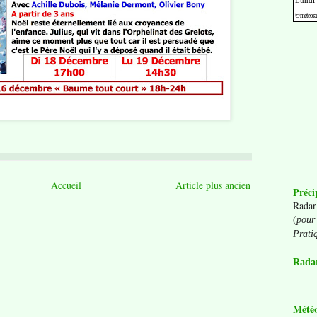
Accueil
Article plus ancien
Préci
Radar
(
pour 
Prati
Radar
Mété