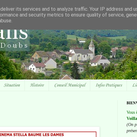
eliver its services and to analyze traffic. Your IP address and 
ormance and security metrics to ensure quality of service, gen
abuse.
Situation
Histoire
Conseil Municipal
Infos Pratiques
Li
BIEN
Vous ê
Voill
(On p
prése