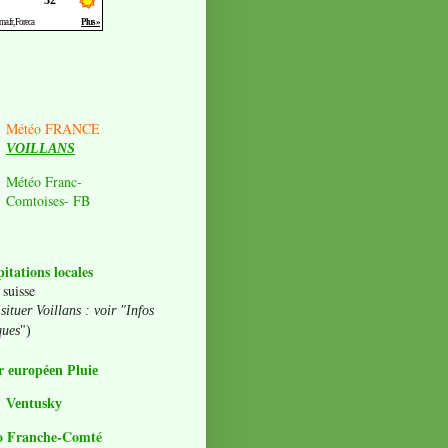
Météo FRANCE
VOILLANS
Météo Franc-
Comtoises- FB
pitations locales
 suisse
situer Voillans : voir "Infos
ques
")
 européen Pluie
Ventusky
o Franche-Comté