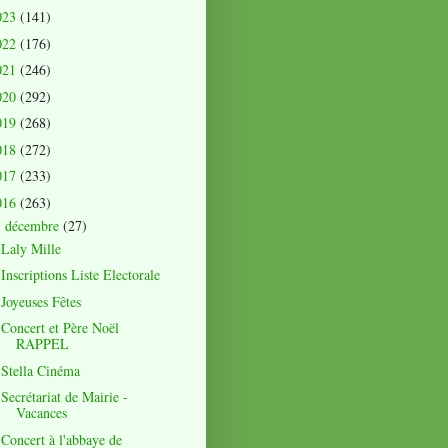
023
(141)
022
(176)
021
(246)
020
(292)
019
(268)
018
(272)
017
(233)
016
(263)
décembre
(27)
▼
Laly Mille
Inscriptions Liste Electorale
Joyeuses Fêtes
Concert et Père Noël
RAPPEL
Stella Cinéma
Secrétariat de Mairie -
Vacances
Concert à l'abbaye de