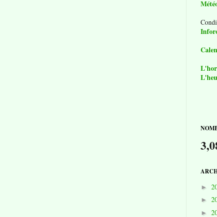
Mété
Condi
Infor
Calen
L'hor
L'heu
NOMB
3,0
ARCH
2
►
2
►
2
►