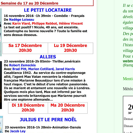
Il se 
du tem
dévelo
égalem
villag
Des p
des i
l'hist
villag
Pour 
webma
(Remp
Menti
Météo