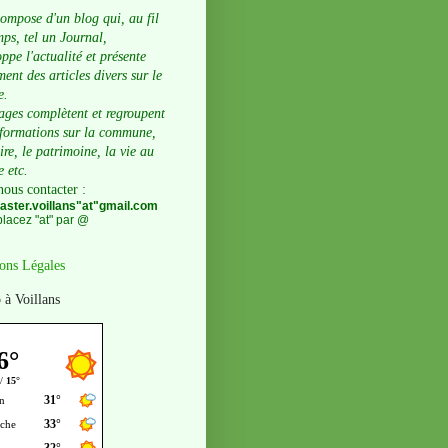
compose d'un blog qui, au fil
ps, tel un Journal,
ppe l'actualité et présente
ent des articles divers sur le
e.
ages complètent et regroupent
nformations sur la commune,
oire, le patrimoine, la vie au
e etc.
nous contacter
:
ster.voillans"at"gmail.com
lacez "at" par @
ons Légales
 à Voillans