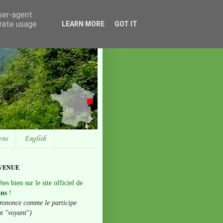
user-agent
erate usage
LEARN MORE
GOT IT
ens
English
VENUE
tes bien sur le site officiel de
ans
!
rononce comme le participe
nt "voyant")