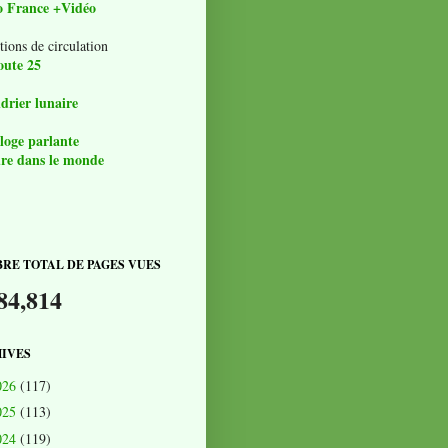
o France +Vidéo
tions de circulation
oute 25
drier lunaire
loge parlante
re dans le monde
RE TOTAL DE PAGES VUES
84,814
IVES
026
(117)
025
(113)
024
(119)