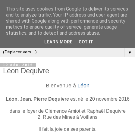
This site uses cookies from Google to deliver its services
and to analyze traffic. Your IP address and user-agent are
shared with Google along with performance and security
metrics to ensure quality of service, generate usage
statistics, and to detect and address abuse.
LEARN MORE
GOT IT
▼
10 déc. 2016
Léon Dequivre
Bienvenue à
Léon
Léon, Jean, Pierre Dequivre
est né le 20 novembre 2016
dans le foyer de Clémence Amiot et Raphaël Dequivre
2, Rue des Mines à Voillans
Il fait la joie de ses parents.