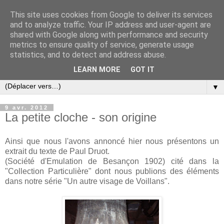
This site uses cookies from Google to deliver its services
and to analyze traffic. Your IP address and user-agent are
shared with Google along with performance and security
metrics to ensure quality of service, generate usage
statistics, and to detect and address abuse.
LEARN MORE
GOT IT
▼
9 avr. 2012
La petite cloche - son origine
Ainsi que nous l'avons annoncé hier nous présentons un
extrait du texte de Paul Druot.
(Société d'Emulation de Besançon 1902) cité dans la
"Collection Particulière" dont nous publions des éléments
dans notre série "Un autre visage de Voillans".