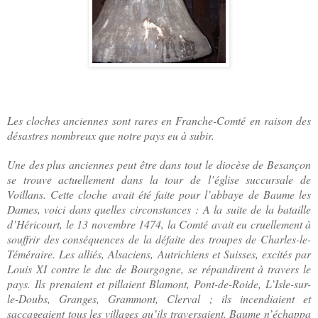
Les cloches anciennes sont rares en Franche-Comté en raison des
désastres nombreux que notre pays eu à subir.
Une des plus anciennes peut être dans tout le diocèse de Besançon
se trouve actuellement dans la tour de l’église succursale de
Voillans. Cette cloche avait été faite pour l’abbaye de Baume les
Dames, voici dans quelles circonstances : A la suite de la bataille
d’Héricourt, le 13 novembre 1474, la Comté avait eu cruellement à
souffrir des conséquences de la défaite des troupes de Charles-le-
Téméraire. Les alliés, Alsaciens, Autrichiens et Suisses, excités par
Louis XI contre le duc de Bourgogne, se répandirent à travers le
pays. Ils prenaient et pillaient Blamont, Pont-de-Roide, L’Isle-sur-
le-Doubs, Granges, Grammont, Clerval ; ils incendiaient et
saccageaient tous les villages qu’ils traversaient. Baume n’échappa