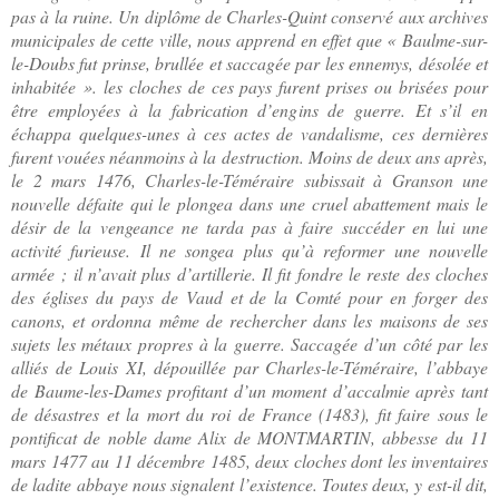
pas à la ruine. Un diplôme de Charles-Quint conservé aux archives
municipales de cette ville, nous apprend en effet que « Baulme-sur-
le-Doubs fut prinse, brullée et saccagée par les ennemys, désolée et
inhabitée ». les cloches de ces pays furent prises ou brisées pour
être employées à la fabrication d’engins de guerre. Et s’il en
échappa quelques-unes à ces actes de vandalisme, ces dernières
furent vouées néanmoins à la destruction. Moins de deux ans après,
le 2 mars 1476, Charles-le-Téméraire subissait à Granson une
nouvelle défaite qui le plongea dans une cruel abattement mais le
désir de la vengeance ne tarda pas à faire succéder en lui une
activité furieuse. Il ne songea plus qu’à reformer une nouvelle
armée ; il n’avait plus d’artillerie. Il fit fondre le reste des cloches
des églises du pays de Vaud et de la Comté pour en forger des
canons, et ordonna même de rechercher dans les maisons de ses
sujets les métaux propres à la guerre. Saccagée d’un côté par les
alliés de Louis XI, dépouillée par Charles-le-Téméraire, l’abbaye
de Baume-les-Dames profitant d’un moment d’accalmie après tant
de désastres et la mort du roi de France (1483), fit faire sous le
pontificat de noble dame Alix de MONTMARTIN, abbesse du 11
mars 1477 au 11 décembre 1485, deux cloches dont les inventaires
de ladite abbaye nous signalent l’existence. Toutes deux, y est-il dit,