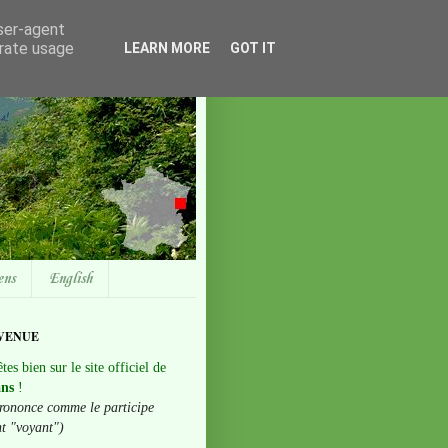
user-agent
erate usage
LEARN MORE
GOT IT
ens
English
VENUE
tes bien sur le site officiel de
ans
!
rononce comme le participe
nt "voyant")