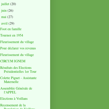
juillet
(20)
►
juin
(26)
►
mai
(27)
►
avril
(29)
▼
Foot en famille
Tournoi en 1954
Fleurissement du village
Pour déclarer vos revenus
Fleurissement du village
CIRCUM IGNEM
Résultats des Elections
Présidentielles 1er Tour
Colette Piguet - Assistante
Maternelle
Assemblée Générale de
l'APPEL
Elections à Voillans
Recensement de la
Population de Voillans