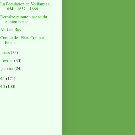
La Population de Voillans en
1654 - 1657 - 1666
Dernière minute : panne du
camion benne
Abri de Bus
Comité des Fêtes Compte-
Rendu
mars
(33)
►
février
(30)
►
janvier
(24)
►
011
(171)
010
(100)