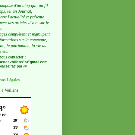
compose d'un blog qui, au fil
ps, tel un Journal,
ppe l'actualité et présente
ent des articles divers sur le
e.
ages complètent et regroupent
nformations sur la commune,
oire, le patrimoine, la vie au
e etc.
nous contacter
:
ster.voillans"at"gmail.com
lacez "at" par @
ons Légales
 à Voillans