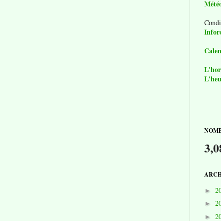
Mété
Condi
Infor
Calen
L'hor
L'heu
NOMB
3,0
ARCH
2
►
2
►
2
►