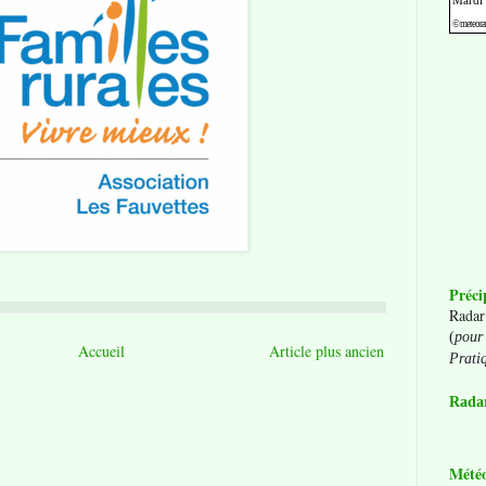
Préci
Radar
(
pour 
Accueil
Article plus ancien
Prati
Radar
Mété