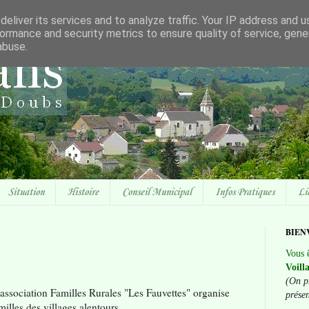
eliver its services and to analyze traffic. Your IP address and 
ormance and security metrics to ensure quality of service, gen
abuse.
Situation
Histoire
Conseil Municipal
Infos Pratiques
Li
BIEN
Vous ê
Voill
(On p
'association Familles Rurales "Les Fauvettes" organise
prése
illes des villages alentours.