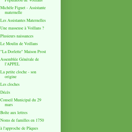
Michèle Figuet - Assistante
maternelle
Les Assistantes Maternelles
Une masseuse à Voillans ?
Plusieurs naissances
Le Moulin de Voillans
"La Dorlette" Maison Prost
Assemblée Générale de
l'APPEL
La petite cloche - son
origine
Les cloches
Décès
Conseil Municipal du 29
mars
Boîte aux lettres
Noms de familles en 1750
à l'approche de Pâques