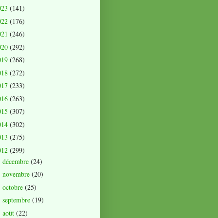
023
(141)
022
(176)
021
(246)
020
(292)
019
(268)
018
(272)
017
(233)
016
(263)
015
(307)
014
(302)
013
(275)
012
(299)
décembre
(24)
►
novembre
(20)
►
octobre
(25)
►
septembre
(19)
►
août
(22)
►