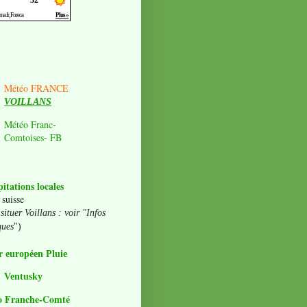
Météo FRANCE
VOILLANS
Météo Franc-
Comtoises- FB
pitations locales
 suisse
situer Voillans : voir "Infos
ques
")
 européen Pluie
Ventusky
o Franche-Comté