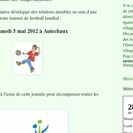
Il se 
iative développe des relations durables au sein d'une
du tem
dévelo
tre tournoi de football familial :
égalem
villag
amedi 5 mai 2012 à Autechaux
Des p
des i
l'hist
villag
Pour 
webma
(Remp
Menti
Météo
à l'issue de cette journée pour récompenser toutes les