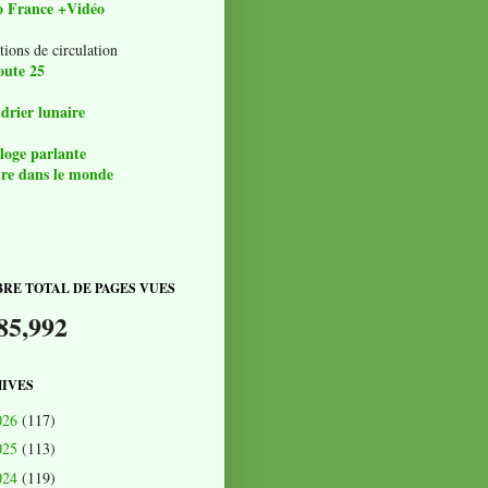
o France +Vidéo
tions de circulation
oute 25
drier lunaire
loge parlante
re dans le monde
RE TOTAL DE PAGES VUES
85,992
IVES
026
(117)
025
(113)
024
(119)