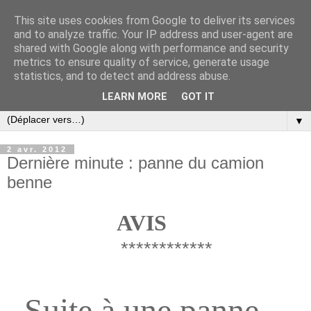
This site uses cookies from Google to deliver its services
and to analyze traffic. Your IP address and user-agent are
shared with Google along with performance and security
metrics to ensure quality of service, generate usage
statistics, and to detect and address abuse.
LEARN MORE
GOT IT
▼
2 avr. 2012
Dernière minute : panne du camion
benne
AVIS
************
Suite à une panne