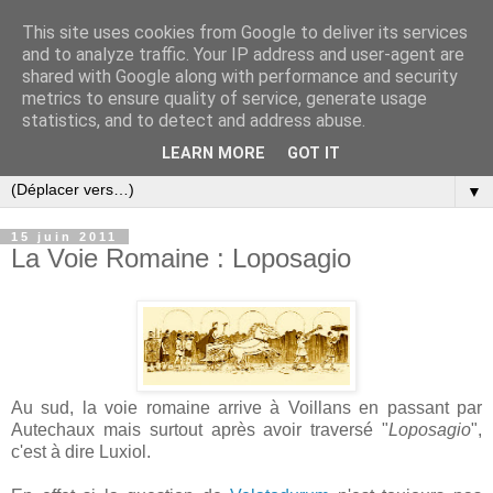
This site uses cookies from Google to deliver its services
and to analyze traffic. Your IP address and user-agent are
shared with Google along with performance and security
metrics to ensure quality of service, generate usage
statistics, and to detect and address abuse.
LEARN MORE
GOT IT
▼
15 juin 2011
La Voie Romaine : Loposagio
Au sud, la voie romaine arrive à Voillans en passant par
Autechaux mais surtout après avoir traversé "
Loposagio
",
c'est à dire Luxiol.