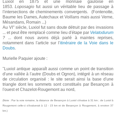
Luxiol en 1875 et une monnaie gauloise en
1853.
Loposagio
fut aussi un véritable lieu de passage à
l'intersections de cheminements convergents. (Fontenotte,
Baume les Dames, Autechaux et Voillans mais aussi Verne,
Mésandans, Romain ...)
Au VI° siècle, Luxiol fut sans doute détruit par des invasions
... et peut être remplacé comme lieu d'étape par
Velatodurum
?
... dont nous avons déjà parlé à maintes reprises,
notamment dans l'article sur l'
itinéraire de la Voie dans le
Doubs
.
Murielle Paquier ajoute :
"Luxiol antique apparaît aussi comme un point de transition
d'une vallée à l'autre (Doubs et Ognon), intégré à un réseau
de circulation organisé : le site serait ainsi la base d'une
triangle dont les sommets sont constitués par Besançon à
l'ouest et Chazelot-Rougemont au nord,
(Note : Par la voie romaine, la distance de Besançon à Luxiol s'évalue à 31 km ; de Luxiol à
Rougemont celle-ci s'évaluerait à 12 - 15 km et de Besançon à Rougemont, à environ 37
km.)