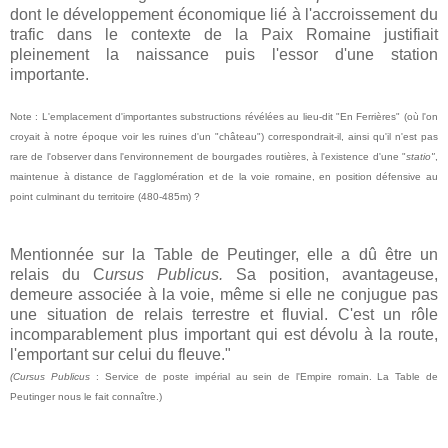
dont le développement économique lié à l'accroissement du
trafic dans le contexte de la Paix Romaine justifiait
pleinement la naissance puis l'essor d'une station
importante.
Note : L'emplacement d'importantes substructions révélées au lieu-dit "En Ferrières" (où l'on
croyait à notre époque voir les ruines d'un "château") correspondrait-il, ainsi qu'il n'est pas
rare de l'observer dans l'environnement de bourgades routières, à l'existence d'une "
statio"
,
maintenue à distance de l'agglomération et de la voie romaine, en position défensive au
point culminant du territoire (480-485m) ?
Mentionnée sur la Table de Peutinger, elle a dû être un
relais du C
ursus Publicus.
Sa position, avantageuse,
demeure associée à la voie, même si elle ne conjugue pas
une situation de relais terrestre et fluvial. C'est un rôle
incomparablement plus important qui est dévolu à la route,
l'emportant sur celui du fleuve."
(Cursus Publicus
:
Service de poste impérial au sein de l'Empire romain. La Table de
Peutinger nous le fait connaître.)