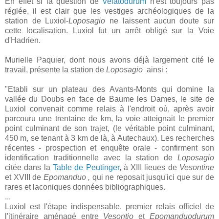
En effet si la question de
Velatodurum
n'est toujours pas
réglée, il est clair que les vestiges archéologiques de la
station de Luxiol-
Loposagio
ne laissent aucun doute sur
cette localisation. Luxiol fut un arrêt obligé sur la Voie
d'Hadrien.
Murielle Paquier, dont nous avons déjà largement cité le
travail, présente la station de
Loposagio
ainsi :
"Etabli sur un plateau des Avants-Monts qui domine la
vallée du Doubs en face de Baume les Dames, le site de
Luxiol convenait comme relais à l'endroit où, après avoir
parcouru une trentaine de km, la voie atteignait le premier
point culminant de son trajet, (le véritable point culminant,
450 m, se tenant à 3 km de là, à Autechaux). Les recherches
récentes - prospection et enquête orale - confirment son
identification traditionnelle avec la station de
Loposagio
citée dans la
Table de Peutinger
, à XIII lieues de
Vesontine
et XVIII de
Epomanduo ,
qui ne reposait jusqu'ici que sur de
rares et laconiques données bibliographiques.
...
Luxiol est l'étape indispensable, premier relais officiel de
l'itinéraire aménagé entre
Vesontio
et
Epomanduodurum