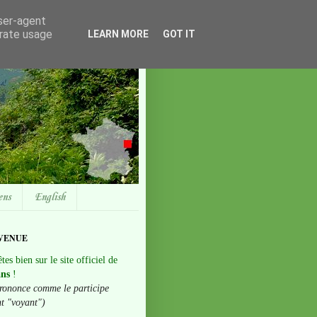
user-agent
erate usage
LEARN MORE
GOT IT
ens
English
VENUE
tes bien sur le site officiel de
ans
!
rononce comme le participe
nt "voyant")