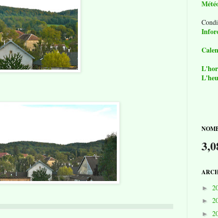
Mété
Condi
Infor
Calen
L'hor
L'heu
NOMB
3,0
ARCH
2
►
2
►
2
►