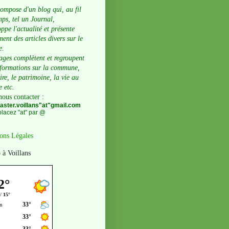
compose d'un blog qui, au fil
ps, tel un Journal,
ppe l'actualité et présente
ent des articles divers sur le
e.
ages complètent et regroupent
nformations sur la commune,
oire, le patrimoine, la vie au
e etc.
nous contacter
:
ster.voillans"at"gmail.com
lacez "at" par @
ons Légales
 à Voillans