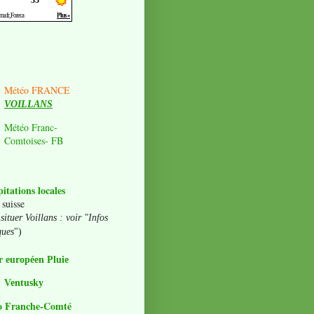
Météo FRANCE
VOILLANS
Météo Franc-
Comtoises- FB
pitations locales
 suisse
situer Voillans : voir "Infos
ques
")
 européen Pluie
Ventusky
o Franche-Comté