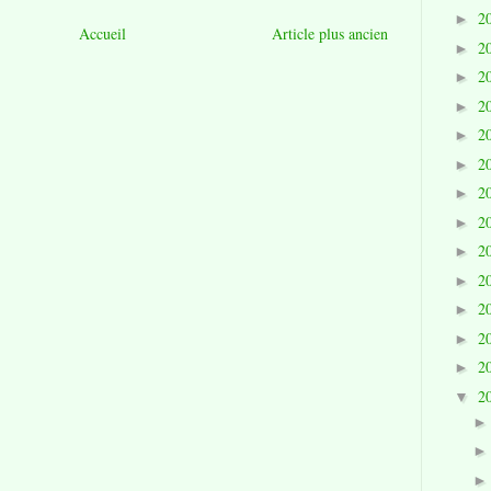
2
►
Accueil
Article plus ancien
2
►
2
►
2
►
2
►
2
►
2
►
2
►
2
►
2
►
2
►
2
►
2
►
2
▼