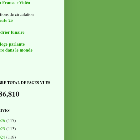
o France +Vidéo
tions de circulation
oute 25
drier lunaire
loge parlante
re dans le monde
RE TOTAL DE PAGES VUES
86,810
IVES
026
(117)
025
(113)
024
(119)