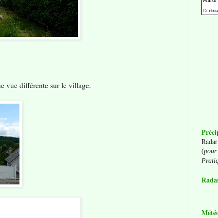
 vue différente sur le village.
Préci
Radar
(
pour 
Prati
Radar
Mété