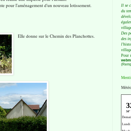
cente pour l'aménagement d'un nouveau lotissement.
Il se 
du tem
dévelo
égalem
villag
Des p
Elle donne sur le Chemin des Planchottes.
des i
l'hist
villag
Pour 
webma
(Remp
Menti
Météo