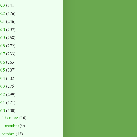
023
(141)
022
(176)
021
(246)
020
(292)
019
(268)
018
(272)
017
(233)
016
(263)
015
(307)
014
(302)
013
(275)
012
(299)
011
(171)
010
(100)
décembre
(16)
►
novembre
(9)
►
octobre
(12)
►