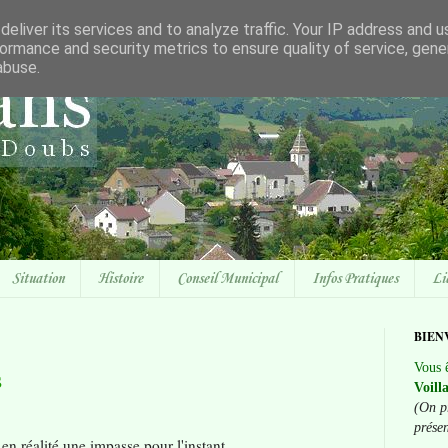
eliver its services and to analyze traffic. Your IP address and 
ormance and security metrics to ensure quality of service, gen
abuse.
Situation
Histoire
Conseil Municipal
Infos Pratiques
Li
BIEN
Vous ê
s
Voill
(On p
prése
 en réalité une impasse pour l'instant.