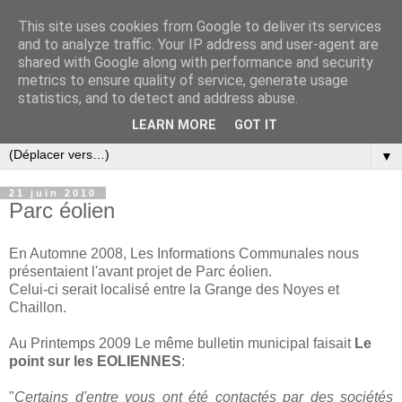
This site uses cookies from Google to deliver its services
and to analyze traffic. Your IP address and user-agent are
shared with Google along with performance and security
metrics to ensure quality of service, generate usage
statistics, and to detect and address abuse.
LEARN MORE
GOT IT
▼
21 juin 2010
Parc éolien
En Automne 2008, Les Informations Communales nous
présentaient l'avant projet de Parc éolien.
Celui-ci serait localisé entre la Grange des Noyes et
Chaillon.
Au Printemps 2009 Le même bulletin municipal faisait
Le
point sur les EOLIENNES
:
"
Certains d'entre vous ont été contactés par des sociétés