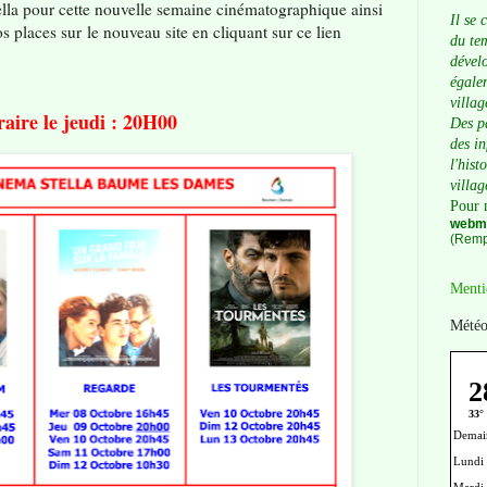
lla pour cette nouvelle semaine cinématographique ainsi
Il se 
os places sur
le nouveau site en cliquant sur ce lien
du tem
dévelo
égalem
villag
raire le jeudi : 20H00
Des p
des i
l'hist
villag
Pour 
webma
(Remp
Menti
Météo