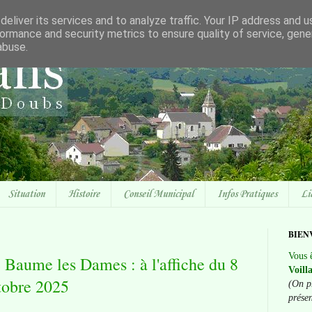
eliver its services and to analyze traffic. Your IP address and 
ormance and security metrics to ensure quality of service, gen
abuse.
Situation
Histoire
Conseil Municipal
Infos Pratiques
Li
BIEN
Vous ê
 Baume les Dames : à l'affiche du 8
Voill
tobre 2025
(On p
prése