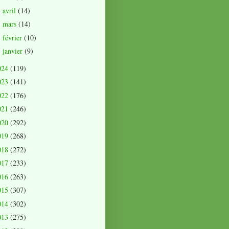
avril
(14)
►
mars
(14)
►
février
(10)
►
janvier
(9)
►
024
(119)
023
(141)
022
(176)
021
(246)
020
(292)
019
(268)
018
(272)
017
(233)
016
(263)
015
(307)
014
(302)
013
(275)