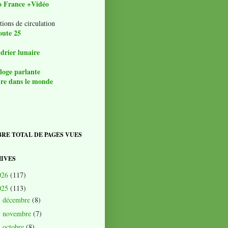
o France +Vidéo
tions de circulation
oute 25
drier lunaire
loge parlante
re dans le monde
RE TOTAL DE PAGES VUES
IVES
026
(117)
025
(113)
décembre
(8)
►
novembre
(7)
►
octobre
(8)
▼