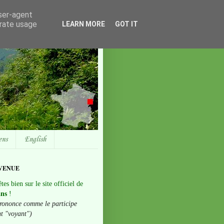
user-agent
erate usage
LEARN MORE
GOT IT
ens
English
VENUE
tes bien sur le site officiel de
ans
!
rononce comme le participe
nt "voyant")