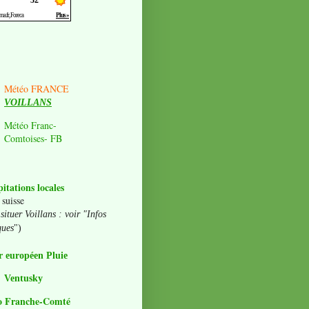
Météo FRANCE
VOILLANS
Météo Franc-
Comtoises- FB
pitations locales
 suisse
situer Voillans : voir "Infos
ques
")
 européen Pluie
Ventusky
o Franche-Comté