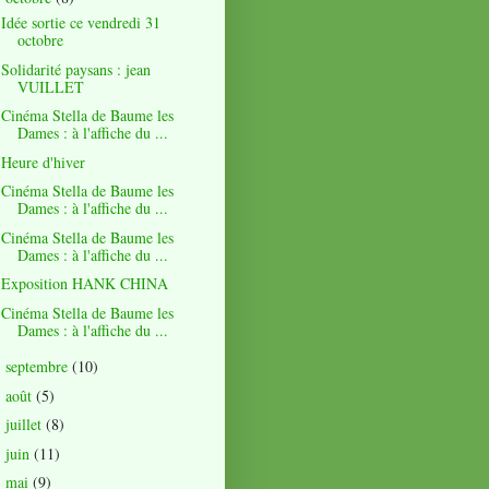
Idée sortie ce vendredi 31
octobre
Solidarité paysans : jean
VUILLET
Cinéma Stella de Baume les
Dames : à l'affiche du ...
Heure d'hiver
Cinéma Stella de Baume les
Dames : à l'affiche du ...
Cinéma Stella de Baume les
Dames : à l'affiche du ...
Exposition HANK CHINA
Cinéma Stella de Baume les
Dames : à l'affiche du ...
septembre
(10)
►
août
(5)
►
juillet
(8)
►
juin
(11)
►
mai
(9)
►