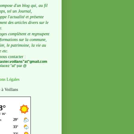
compose d'un blog qui, au fil
ps, tel un Journal,
ppe l'actualité et présente
ent des articles divers sur le
e.
ages complètent et regroupent
nformations sur la commune,
oire, le patrimoine, la vie au
e etc.
nous contacter
:
ster.voillans"at"gmail.com
lacez "at" par @
ons Légales
 à Voillans